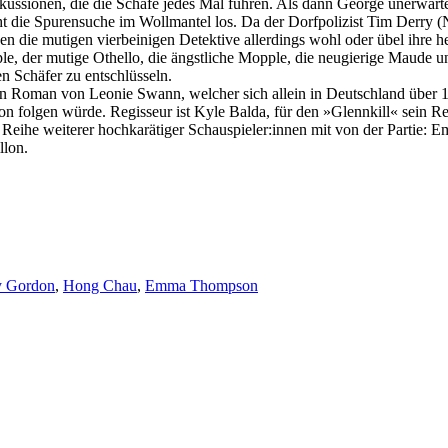
skussionen, die die Schafe jedes Mal führen. Als dann George unerwart
die Spurensuche im Wollmantel los. Da der Dorfpolizist Tim Derry (Ni
sen die mutigen vierbeinigen Detektive allerdings wohl oder übel ihre
le, der mutige Othello, die ängstliche Mopple, die neugierige Maude u
n Schäfer zu entschlüsseln.
en Roman von Leonie Swann, welcher sich allein in Deutschland über 1
on folgen würde. Regisseur ist Kyle Balda, für den »Glennkill« sein Rea
Reihe weiterer hochkarätiger Schauspieler:innen mit von der Partie:
llon.
y Gordon
,
Hong Chau
,
Emma Thompson