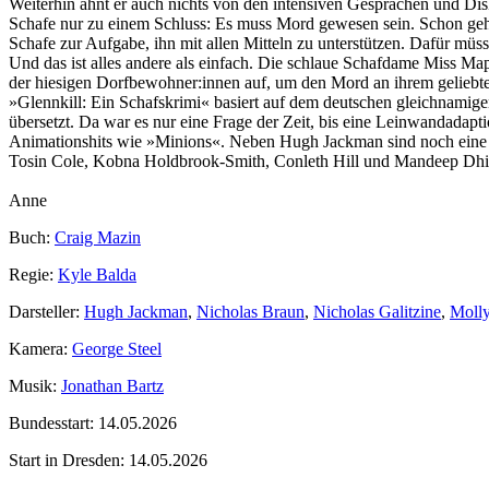
Weiterhin ahnt er auch nichts von den intensiven Gesprächen und Di
Schafe nur zu einem Schluss: Es muss Mord gewesen sein. Schon geht 
Schafe zur Aufgabe, ihn mit allen Mitteln zu unterstützen. Dafür müs
Und das ist alles andere als einfach. Die schlaue Schafdame Miss Map
der hiesigen Dorfbewohner:innen auf, um den Mord an ihrem geliebte
»Glennkill: Ein Schafskrimi« basiert auf dem deutschen gleichnamig
übersetzt. Da war es nur eine Frage der Zeit, bis eine Leinwandadapti
Animationshits wie »Minions«. Neben Hugh Jackman sind noch eine 
Tosin Cole, Kobna Holdbrook‑Smith, Conleth Hill und Mandeep Dhi
Anne
Buch:
Craig Mazin
Regie:
Kyle Balda
Darsteller:
Hugh Jackman
,
Nicholas Braun
,
Nicholas Galitzine
,
Moll
Kamera:
George Steel
Musik:
Jonathan Bartz
Bundesstart:
14.05.2026
Start in Dresden:
14.05.2026