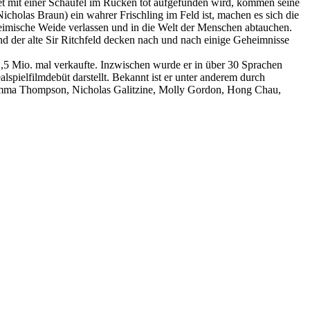
et mit einer Schaufel im Rücken tot aufgefunden wird, kommen seine
cholas Braun) ein wahrer Frischling im Feld ist, machen es sich die
 heimische Weide verlassen und in die Welt der Menschen abtauchen.
nd der alte Sir Ritchfeld decken nach und nach einige Geheimnisse
,5 Mio. mal verkaufte. Inzwischen wurde er in über 30 Sprachen
lspielfilmdebüt darstellt. Bekannt ist er unter anderem durch
 Emma Thompson, Nicholas Galitzine, Molly Gordon, Hong Chau,