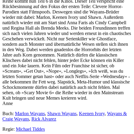
Reihe kommt nun Teil 6 in die Kinos. Dieser Teil verspricht eine
Rückbesinnung auf den Fokus der ersten Teile: Clevere Horror-
Parodien statt Filmspoofs. Deswegen sind die Wayans-Brüder
wieder mit dabei: Marlon, Keenen Ivory und Shawn. Außerdem
natürlich wieder mit am Start sind Anna Faris als Cindy Campbell
und Regina Hall als Brenda Meeks. Die beiden Freundinnen treffen
sich nach vielen Jahren wieder und werden erneut in ein chaotisches
Geschehen verwickelt. Nicht nur Serienkiller wie Ghostface,
sondern auch Monster und übernatürliche Wesen stellen sich ihnen
in den Weg. Dabei werden gnadenlos die Horrorhits der letzten
Jahre aufs Korn genommen. Natürlich dürfen die klassischen
Klischees dabei nicht fehlen, hinter jeder Ecke können ein Killer
und ein Joke lauern. Kein Film oder Franchise ist sicher, ob
»Scream«, »Get Out«, »Nope«, »Longlegs«, »Ich weiß, was du
letzten Sommer getan hast« oder auch Netflix-Serie »Wednesday« -
alle bekommen ihr Fett weg. Slapstick, Meta-Humor und klassische
Schockmomente dürfen dabei natürlich auch nicht fehlen. Mal
sehen, ob »Scary Movie 6« die Reihe wieder in den Mainstream
Kult bringen und neue Memes kreieren wird.
Anne
Buch:
Marlon Wayans
,
Shawn Wayans
,
Keenen Ivory
,
Wayans &
Craig Wayans
,
Rick Alvarez
Regie:
Michael Tiddes