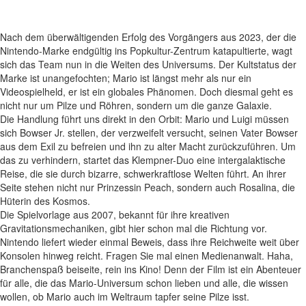
Nach dem überwältigenden Erfolg des Vorgängers aus 2023, der die
Nintendo-Marke endgültig ins Popkultur-Zentrum katapultierte, wagt
sich das Team nun in die Weiten des Universums. Der Kultstatus der
Marke ist unangefochten; Mario ist längst mehr als nur ein
Videospielheld, er ist ein globales Phänomen. Doch diesmal geht es
nicht nur um Pilze und Röhren, sondern um die ganze Galaxie.
Die Handlung führt uns direkt in den Orbit: Mario und Luigi müssen
sich Bowser Jr. stellen, der verzweifelt versucht, seinen Vater Bowser
aus dem Exil zu befreien und ihn zu alter Macht zurückzuführen. Um
das zu verhindern, startet das Klempner-Duo eine intergalaktische
Reise, die sie durch bizarre, schwerkraftlose Welten führt. An ihrer
Seite stehen nicht nur Prinzessin Peach, sondern auch Rosalina, die
Hüterin des Kosmos.
Die Spielvorlage aus 2007, bekannt für ihre kreativen
Gravitationsmechaniken, gibt hier schon mal die Richtung vor.
Nintendo liefert wieder einmal Beweis, dass ihre Reichweite weit über
Konsolen hinweg reicht. Fragen Sie mal einen Medienanwalt. Haha,
Branchenspaß beiseite, rein ins Kino! Denn der Film ist ein Abenteuer
für alle, die das Mario-Universum schon lieben und alle, die wissen
wollen, ob Mario auch im Weltraum tapfer seine Pilze isst.