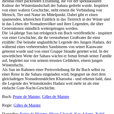
diesmal einer packenden Erzählung, die vor der spektakulären
Kulisse der Wüstenlandschaft der Sahara gedreht wurde. Inspiriert
von einer wahren Geschichte, steht erneut die Verbindung von
Mensch, Tier und Natur im Mittelpunkt. Dabei gibt er einen
spannenden, lehrreichen Einblick in das Tierreich in der Wüste und
in das Leben der Nomadenvölker und ihrer Legenden, die über
Generationen mündlich weitergetragen werden.
Die 14-jährige Sun hat erfolgreich ein Buch veröffentlicht - inspiriert
von einer Geschichte, die ihr verstorbener Großvater ihr einst
erzählte: Die beinahe unglaubliche Legende des Jungen Hadara, der
während eines verheerenden Sandsturms von seiner Karawane
getrennt wurde und von einer Gruppe Strauße gerettet wird. In der
unwirtlichen Weite der Sahara wächst er fortan fernab seiner Familie
auf, begleitet nur von seinem treusten Gefährten, einem jungen
Wüstenfuchs.
Als Sun im Rahmen einer Preisverleihung für ihr Buch selbst zu
einer Reise in die Sahara eingeladen wird, begegnet sie dort dem
gleichaltrigen Nomadenmädchen Kharouba - und erkennt bald, dass
die Legende des Wüstenkindes Hadara weit mehr ist als eine
einfache Gute-Nacht-Geschichte.
Buch:
Prune de Maistre
,
Gilles de Maistre
Regie:
Gilles de Maistre
Darsteller:
Neige de Maistre
,
Moun Ghazali
,
Kev Adams
,
Nahil