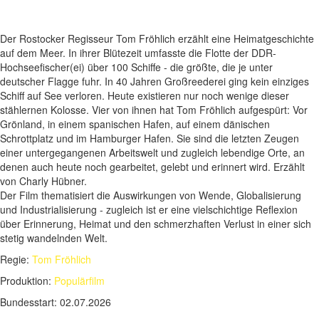
Der Rostocker Regisseur Tom Fröhlich erzählt eine Heimatgeschichte
auf dem Meer. In ihrer Blütezeit umfasste die Flotte der DDR-
Hochseefischer(ei) über 100 Schiffe - die größte, die je unter
deutscher Flagge fuhr. In 40 Jahren Großreederei ging kein einziges
Schiff auf See verloren. Heute existieren nur noch wenige dieser
stählernen Kolosse. Vier von ihnen hat Tom Fröhlich aufgespürt: Vor
Grönland, in einem spanischen Hafen, auf einem dänischen
Schrottplatz und im Hamburger Hafen. Sie sind die letzten Zeugen
einer untergegangenen Arbeitswelt und zugleich lebendige Orte, an
denen auch heute noch gearbeitet, gelebt und erinnert wird. Erzählt
von Charly Hübner.
Der Film thematisiert die Auswirkungen von Wende, Globalisierung
und Industrialisierung - zugleich ist er eine vielschichtige Reflexion
über Erinnerung, Heimat und den schmerzhaften Verlust in einer sich
stetig wandelnden Welt.
Regie:
Tom Fröhlich
Produktion:
Populärfilm
Bundesstart:
02.07.2026