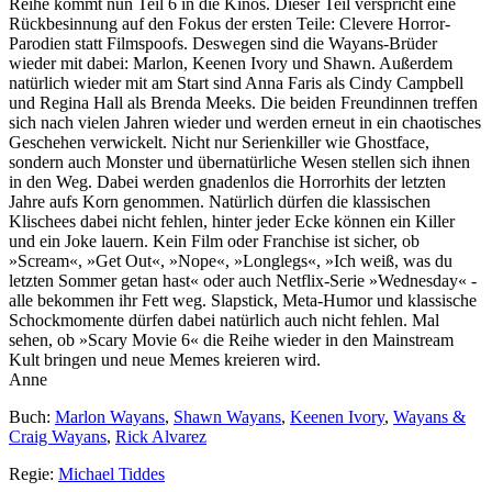
Reihe kommt nun Teil 6 in die Kinos. Dieser Teil verspricht eine
Rückbesinnung auf den Fokus der ersten Teile: Clevere Horror-
Parodien statt Filmspoofs. Deswegen sind die Wayans-Brüder
wieder mit dabei: Marlon, Keenen Ivory und Shawn. Außerdem
natürlich wieder mit am Start sind Anna Faris als Cindy Campbell
und Regina Hall als Brenda Meeks. Die beiden Freundinnen treffen
sich nach vielen Jahren wieder und werden erneut in ein chaotisches
Geschehen verwickelt. Nicht nur Serienkiller wie Ghostface,
sondern auch Monster und übernatürliche Wesen stellen sich ihnen
in den Weg. Dabei werden gnadenlos die Horrorhits der letzten
Jahre aufs Korn genommen. Natürlich dürfen die klassischen
Klischees dabei nicht fehlen, hinter jeder Ecke können ein Killer
und ein Joke lauern. Kein Film oder Franchise ist sicher, ob
»Scream«, »Get Out«, »Nope«, »Longlegs«, »Ich weiß, was du
letzten Sommer getan hast« oder auch Netflix-Serie »Wednesday« -
alle bekommen ihr Fett weg. Slapstick, Meta-Humor und klassische
Schockmomente dürfen dabei natürlich auch nicht fehlen. Mal
sehen, ob »Scary Movie 6« die Reihe wieder in den Mainstream
Kult bringen und neue Memes kreieren wird.
Anne
Buch:
Marlon Wayans
,
Shawn Wayans
,
Keenen Ivory
,
Wayans &
Craig Wayans
,
Rick Alvarez
Regie:
Michael Tiddes