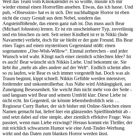
Weil das Team vom Kinokalender es so wollte, musste ich mir
wieder einmal einen Horrorfilm ansehen. Etwas, das ich hasse. Und
puh, »Obsession« hat es in sich. Der nachhaltigste Horror ist eben
nicht die crazy Gestalt aus dem Nebel, sondern das
Angsteinflößende, das einem ganz nah ist. Das muss auch Bear
(Michael Johnston) lernen. Er ist ein unscheinbarer Typ, zuverlässig
und ein bisschen zu nett. Seit seiner Kindheit ist er in Nikki (Inde
Navarrette) verliebt, doch für sie bleibt er der gute Freund. Bis Bear
eines Tages auf einen mysteriösen Gegenstand stößt: einen
sogenannten „One-Wish-Willow“. Einmal zerbrechen - und jeder
Wunsch wird wahr. Klingt nach einer ziemlich schlechten Idee? Ist
es auch! Bear wünscht sich Nikkis Liebe. Und bekommt sie. Sie
liebt ihn „mehr als alles andere auf der Welt“. Endlich scheint alles
so zu laufen, wie Bear es sich immer vorgestellt hat. Doch was als
Traum beginnt, kippt schnell. Nikkis Gefühle werden intensiver,
fordernder und unkontrollierbar. Aus Nähe wird Abhängigkeit, aus
Zuneigung Besessenheit. Sie weicht ihm nicht mehr von der Seite -
und langsam wird Bear und seinem Umfeld klar: Diese Liebe ist
nicht echt. Im Gegenteil, sie könnte lebensbedrohlich sein …
Regisseur Curry Barker, der sich bisher mit Online-Sketchen einen
Namen gemacht hat, liefert hier ein glänzendes Spielfilmdebüt ab -
und setzt dabei auf eine simple, aber ziemlich effektive Frage: Was
passiert, wenn man Liebe erzwingt? Heraus kommt ein Thriller, der
mit reichlich schwarzem Humor wie eine Anti-Tinder-Werbung
wirkt und das Daten zum blanken Horror werden lässt.