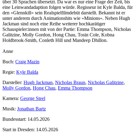
über 30 Sprachen übersetzt. Da war es nur eine Frage der Zeit, bis
eine Leinwandadaption folgen würde. Regisseur ist Kyle Balda, für
den »Glennkill« sein Realspielfilmdebüt darstellt. Bekannt ist er
unter anderem durch Animationshits wie »Minions«. Neben Hugh
Jackman sind noch eine Reihe weiterer hochkarätiger
Schauspieler:innen mit von der Partie: Emma Thompson, Nicholas
Galitzine, Molly Gordon, Hong Chau, Tosin Cole, Kobna
Holdbrook‑Smith, Conleth Hill und Mandeep Dhillon.
Anne
Buch:
Craig Mazin
Regie:
Kyle Balda
Darsteller:
Hugh Jackman
,
Nicholas Braun
,
Nicholas Galitzine
,
Molly Gordon
,
Hong Chau
,
Emma Thompson
Kamera:
George Steel
Musik:
Jonathan Bartz
Bundesstart:
14.05.2026
Start in Dresden:
14.05.2026