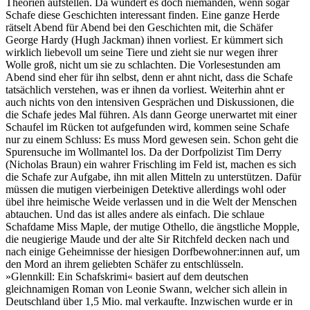
Theorien aufstellen. Da wundert es doch niemanden, wenn sogar
Schafe diese Geschichten interessant finden. Eine ganze Herde
rätselt Abend für Abend bei den Geschichten mit, die Schäfer
George Hardy (Hugh Jackman) ihnen vorliest. Er kümmert sich
wirklich liebevoll um seine Tiere und zieht sie nur wegen ihrer
Wolle groß, nicht um sie zu schlachten. Die Vorlesestunden am
Abend sind eher für ihn selbst, denn er ahnt nicht, dass die Schafe
tatsächlich verstehen, was er ihnen da vorliest. Weiterhin ahnt er
auch nichts von den intensiven Gesprächen und Diskussionen, die
die Schafe jedes Mal führen. Als dann George unerwartet mit einer
Schaufel im Rücken tot aufgefunden wird, kommen seine Schafe
nur zu einem Schluss: Es muss Mord gewesen sein. Schon geht die
Spurensuche im Wollmantel los. Da der Dorfpolizist Tim Derry
(Nicholas Braun) ein wahrer Frischling im Feld ist, machen es sich
die Schafe zur Aufgabe, ihn mit allen Mitteln zu unterstützen. Dafür
müssen die mutigen vierbeinigen Detektive allerdings wohl oder
übel ihre heimische Weide verlassen und in die Welt der Menschen
abtauchen. Und das ist alles andere als einfach. Die schlaue
Schafdame Miss Maple, der mutige Othello, die ängstliche Mopple,
die neugierige Maude und der alte Sir Ritchfeld decken nach und
nach einige Geheimnisse der hiesigen Dorfbewohner:innen auf, um
den Mord an ihrem geliebten Schäfer zu entschlüsseln.
»Glennkill: Ein Schafskrimi« basiert auf dem deutschen
gleichnamigen Roman von Leonie Swann, welcher sich allein in
Deutschland über 1,5 Mio. mal verkaufte. Inzwischen wurde er in