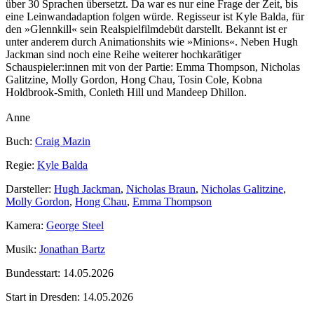
über 30 Sprachen übersetzt. Da war es nur eine Frage der Zeit, bis
eine Leinwandadaption folgen würde. Regisseur ist Kyle Balda, für
den »Glennkill« sein Realspielfilmdebüt darstellt. Bekannt ist er
unter anderem durch Animationshits wie »Minions«. Neben Hugh
Jackman sind noch eine Reihe weiterer hochkarätiger
Schauspieler:innen mit von der Partie: Emma Thompson, Nicholas
Galitzine, Molly Gordon, Hong Chau, Tosin Cole, Kobna
Holdbrook‑Smith, Conleth Hill und Mandeep Dhillon.
Anne
Buch:
Craig Mazin
Regie:
Kyle Balda
Darsteller:
Hugh Jackman
,
Nicholas Braun
,
Nicholas Galitzine
,
Molly Gordon
,
Hong Chau
,
Emma Thompson
Kamera:
George Steel
Musik:
Jonathan Bartz
Bundesstart:
14.05.2026
Start in Dresden:
14.05.2026