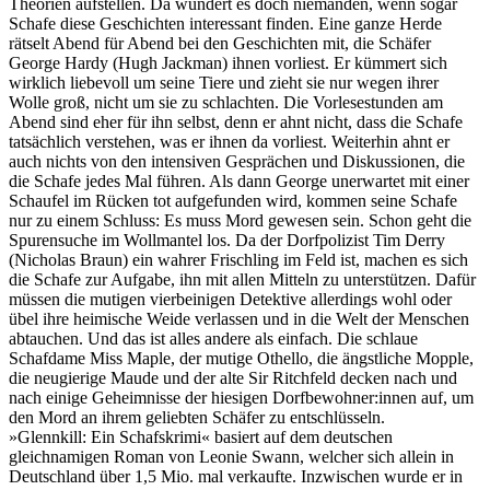
Theorien aufstellen. Da wundert es doch niemanden, wenn sogar
Schafe diese Geschichten interessant finden. Eine ganze Herde
rätselt Abend für Abend bei den Geschichten mit, die Schäfer
George Hardy (Hugh Jackman) ihnen vorliest. Er kümmert sich
wirklich liebevoll um seine Tiere und zieht sie nur wegen ihrer
Wolle groß, nicht um sie zu schlachten. Die Vorlesestunden am
Abend sind eher für ihn selbst, denn er ahnt nicht, dass die Schafe
tatsächlich verstehen, was er ihnen da vorliest. Weiterhin ahnt er
auch nichts von den intensiven Gesprächen und Diskussionen, die
die Schafe jedes Mal führen. Als dann George unerwartet mit einer
Schaufel im Rücken tot aufgefunden wird, kommen seine Schafe
nur zu einem Schluss: Es muss Mord gewesen sein. Schon geht die
Spurensuche im Wollmantel los. Da der Dorfpolizist Tim Derry
(Nicholas Braun) ein wahrer Frischling im Feld ist, machen es sich
die Schafe zur Aufgabe, ihn mit allen Mitteln zu unterstützen. Dafür
müssen die mutigen vierbeinigen Detektive allerdings wohl oder
übel ihre heimische Weide verlassen und in die Welt der Menschen
abtauchen. Und das ist alles andere als einfach. Die schlaue
Schafdame Miss Maple, der mutige Othello, die ängstliche Mopple,
die neugierige Maude und der alte Sir Ritchfeld decken nach und
nach einige Geheimnisse der hiesigen Dorfbewohner:innen auf, um
den Mord an ihrem geliebten Schäfer zu entschlüsseln.
»Glennkill: Ein Schafskrimi« basiert auf dem deutschen
gleichnamigen Roman von Leonie Swann, welcher sich allein in
Deutschland über 1,5 Mio. mal verkaufte. Inzwischen wurde er in