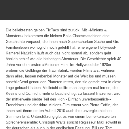
Die beliebtesten gelben TicTacs sind zurück! Mit »Minions &
Monsters« bekommen die kleinen Balla-Chaosmaschinen eine
Geschichte verpasst, die ihnen nach Superschurken-Suche und Gru-
Familienleben womöglich noch gefehlt hat: eine eigene Hollywood-
Karriere! Natürlich läuft auch das nicht normal ab, sondern geht
ähnlich schief wie alle bisherigen Abenteuer. Die Geschichte spielt 40
Jahre vor dem ersten »Minions«-Film: Im Hollywood der 1920er
erobern die Gelblinge die Traumfabrik, werden Filmstars, verlieren
dann alles, lassen nebenbei Monster auf die Welt los und müssen
anschließend genau den Planeten retten, den sie gerade erst in diese
Lage gebracht haben. Vielleicht sollte man langsam mal lernen, die
Kevins und Co. nicht mehr unbeaufsichtigt zu lassen! Inszeniert wird
der mittlerweile siebte Teil des »Ich - Einfach unverbesserlich«-
Franchises und der dritte Minions-Film erneut von Pierre Coffin, der
ihnen seit ihrem ersten Auftritt 2010 auch ihre unvergleichlichen
Stimmen leiht. Unterstützung gibt es von einem bemerkenswerten
Sprecherensemble: Christoph Waltz spricht Regisseur Max sowohl in
der deutschen als auch in der englischen Fassung, Bill und Tom