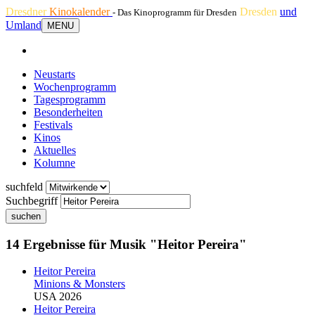
Dresdner
Kinokalender
Dresden
und
- Das Kinoprogramm für Dresden
Umland
MENU
Neustarts
Wochenprogramm
Tagesprogramm
Besonderheiten
Festivals
Kinos
Aktuelles
Kolumne
suchfeld
Suchbegriff
suchen
14 Ergebnisse für Musik "Heitor Pereira"
Heitor Pereira
Minions & Monsters
USA 2026
Heitor Pereira