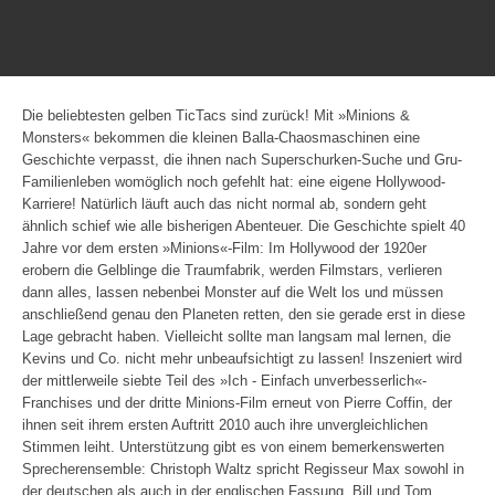
Die beliebtesten gelben TicTacs sind zurück! Mit »Minions &
Monsters« bekommen die kleinen Balla-Chaosmaschinen eine
Geschichte verpasst, die ihnen nach Superschurken-Suche und Gru-
Familienleben womöglich noch gefehlt hat: eine eigene Hollywood-
Karriere! Natürlich läuft auch das nicht normal ab, sondern geht
ähnlich schief wie alle bisherigen Abenteuer. Die Geschichte spielt 40
Jahre vor dem ersten »Minions«-Film: Im Hollywood der 1920er
erobern die Gelblinge die Traumfabrik, werden Filmstars, verlieren
dann alles, lassen nebenbei Monster auf die Welt los und müssen
anschließend genau den Planeten retten, den sie gerade erst in diese
Lage gebracht haben. Vielleicht sollte man langsam mal lernen, die
Kevins und Co. nicht mehr unbeaufsichtigt zu lassen! Inszeniert wird
der mittlerweile siebte Teil des »Ich - Einfach unverbesserlich«-
Franchises und der dritte Minions-Film erneut von Pierre Coffin, der
ihnen seit ihrem ersten Auftritt 2010 auch ihre unvergleichlichen
Stimmen leiht. Unterstützung gibt es von einem bemerkenswerten
Sprecherensemble: Christoph Waltz spricht Regisseur Max sowohl in
der deutschen als auch in der englischen Fassung, Bill und Tom