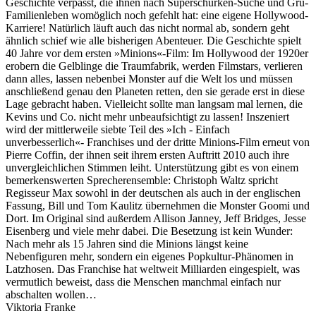
Geschichte verpasst, die ihnen nach Superschurken-Suche und Gru-
Familienleben womöglich noch gefehlt hat: eine eigene Hollywood-
Karriere! Natürlich läuft auch das nicht normal ab, sondern geht
ähnlich schief wie alle bisherigen Abenteuer. Die Geschichte spielt
40 Jahre vor dem ersten »Minions«-Film: Im Hollywood der 1920er
erobern die Gelblinge die Traumfabrik, werden Filmstars, verlieren
dann alles, lassen nebenbei Monster auf die Welt los und müssen
anschließend genau den Planeten retten, den sie gerade erst in diese
Lage gebracht haben. Vielleicht sollte man langsam mal lernen, die
Kevins und Co. nicht mehr unbeaufsichtigt zu lassen! Inszeniert
wird der mittlerweile siebte Teil des »Ich - Einfach
unverbesserlich«- Franchises und der dritte Minions-Film erneut von
Pierre Coffin, der ihnen seit ihrem ersten Auftritt 2010 auch ihre
unvergleichlichen Stimmen leiht. Unterstützung gibt es von einem
bemerkenswerten Sprecherensemble: Christoph Waltz spricht
Regisseur Max sowohl in der deutschen als auch in der englischen
Fassung, Bill und Tom Kaulitz übernehmen die Monster Goomi und
Dort. Im Original sind außerdem Allison Janney, Jeff Bridges, Jesse
Eisenberg und viele mehr dabei. Die Besetzung ist kein Wunder:
Nach mehr als 15 Jahren sind die Minions längst keine
Nebenfiguren mehr, sondern ein eigenes Popkultur-Phänomen in
Latzhosen. Das Franchise hat weltweit Milliarden eingespielt, was
vermutlich beweist, dass die Menschen manchmal einfach nur
abschalten wollen…
Viktoria Franke