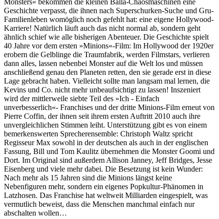
Monsters« bekommen die kleinen Balla-Chaosmaschinen eine
Geschichte verpasst, die ihnen nach Superschurken-Suche und Gru-
Familienleben womöglich noch gefehlt hat: eine eigene Hollywood-
Karriere! Natürlich läuft auch das nicht normal ab, sondern geht
ähnlich schief wie alle bisherigen Abenteuer. Die Geschichte spielt
40 Jahre vor dem ersten »Minions«-Film: Im Hollywood der 1920er
erobern die Gelblinge die Traumfabrik, werden Filmstars, verlieren
dann alles, lassen nebenbei Monster auf die Welt los und müssen
anschließend genau den Planeten retten, den sie gerade erst in diese
Lage gebracht haben. Vielleicht sollte man langsam mal lernen, die
Kevins und Co. nicht mehr unbeaufsichtigt zu lassen! Inszeniert
wird der mittlerweile siebte Teil des »Ich - Einfach
unverbesserlich«- Franchises und der dritte Minions-Film erneut von
Pierre Coffin, der ihnen seit ihrem ersten Auftritt 2010 auch ihre
unvergleichlichen Stimmen leiht. Unterstützung gibt es von einem
bemerkenswerten Sprecherensemble: Christoph Waltz spricht
Regisseur Max sowohl in der deutschen als auch in der englischen
Fassung, Bill und Tom Kaulitz übernehmen die Monster Goomi und
Dort. Im Original sind außerdem Allison Janney, Jeff Bridges, Jesse
Eisenberg und viele mehr dabei. Die Besetzung ist kein Wunder:
Nach mehr als 15 Jahren sind die Minions längst keine
Nebenfiguren mehr, sondern ein eigenes Popkultur-Phänomen in
Latzhosen. Das Franchise hat weltweit Milliarden eingespielt, was
vermutlich beweist, dass die Menschen manchmal einfach nur
abschalten wollen…