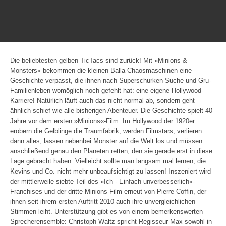
Die beliebtesten gelben TicTacs sind zurück! Mit »Minions &
Monsters« bekommen die kleinen Balla-Chaosmaschinen eine
Geschichte verpasst, die ihnen nach Superschurken-Suche und Gru-
Familienleben womöglich noch gefehlt hat: eine eigene Hollywood-
Karriere! Natürlich läuft auch das nicht normal ab, sondern geht
ähnlich schief wie alle bisherigen Abenteuer. Die Geschichte spielt 40
Jahre vor dem ersten »Minions«-Film: Im Hollywood der 1920er
erobern die Gelblinge die Traumfabrik, werden Filmstars, verlieren
dann alles, lassen nebenbei Monster auf die Welt los und müssen
anschließend genau den Planeten retten, den sie gerade erst in diese
Lage gebracht haben. Vielleicht sollte man langsam mal lernen, die
Kevins und Co. nicht mehr unbeaufsichtigt zu lassen! Inszeniert wird
der mittlerweile siebte Teil des »Ich - Einfach unverbesserlich«-
Franchises und der dritte Minions-Film erneut von Pierre Coffin, der
ihnen seit ihrem ersten Auftritt 2010 auch ihre unvergleichlichen
Stimmen leiht. Unterstützung gibt es von einem bemerkenswerten
Sprecherensemble: Christoph Waltz spricht Regisseur Max sowohl in