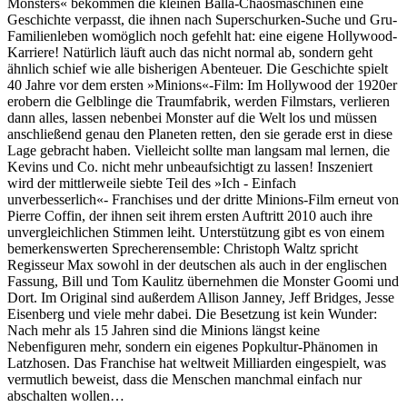
Monsters« bekommen die kleinen Balla-Chaosmaschinen eine
Geschichte verpasst, die ihnen nach Superschurken-Suche und Gru-
Familienleben womöglich noch gefehlt hat: eine eigene Hollywood-
Karriere! Natürlich läuft auch das nicht normal ab, sondern geht
ähnlich schief wie alle bisherigen Abenteuer. Die Geschichte spielt
40 Jahre vor dem ersten »Minions«-Film: Im Hollywood der 1920er
erobern die Gelblinge die Traumfabrik, werden Filmstars, verlieren
dann alles, lassen nebenbei Monster auf die Welt los und müssen
anschließend genau den Planeten retten, den sie gerade erst in diese
Lage gebracht haben. Vielleicht sollte man langsam mal lernen, die
Kevins und Co. nicht mehr unbeaufsichtigt zu lassen! Inszeniert
wird der mittlerweile siebte Teil des »Ich - Einfach
unverbesserlich«- Franchises und der dritte Minions-Film erneut von
Pierre Coffin, der ihnen seit ihrem ersten Auftritt 2010 auch ihre
unvergleichlichen Stimmen leiht. Unterstützung gibt es von einem
bemerkenswerten Sprecherensemble: Christoph Waltz spricht
Regisseur Max sowohl in der deutschen als auch in der englischen
Fassung, Bill und Tom Kaulitz übernehmen die Monster Goomi und
Dort. Im Original sind außerdem Allison Janney, Jeff Bridges, Jesse
Eisenberg und viele mehr dabei. Die Besetzung ist kein Wunder:
Nach mehr als 15 Jahren sind die Minions längst keine
Nebenfiguren mehr, sondern ein eigenes Popkultur-Phänomen in
Latzhosen. Das Franchise hat weltweit Milliarden eingespielt, was
vermutlich beweist, dass die Menschen manchmal einfach nur
abschalten wollen…