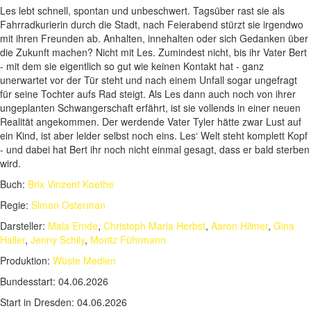
Les lebt schnell, spontan und unbeschwert. Tagsüber rast sie als
Fahrradkurierin durch die Stadt, nach Feierabend stürzt sie irgendwo
mit ihren Freunden ab. Anhalten, innehalten oder sich Gedanken über
die Zukunft machen? Nicht mit Les. Zumindest nicht, bis ihr Vater Bert
- mit dem sie eigentlich so gut wie keinen Kontakt hat - ganz
unerwartet vor der Tür steht und nach einem Unfall sogar ungefragt
für seine Tochter aufs Rad steigt. Als Les dann auch noch von ihrer
ungeplanten Schwangerschaft erfährt, ist sie vollends in einer neuen
Realität angekommen. Der werdende Vater Tyler hätte zwar Lust auf
ein Kind, ist aber leider selbst noch eins. Les‘ Welt steht komplett Kopf
- und dabei hat Bert ihr noch nicht einmal gesagt, dass er bald sterben
wird.
Buch:
Brix Vinzent Koethe
Regie:
Simon Osterman
Darsteller:
Mala Emde
,
Christoph Maria Herbst
,
Aaron Hilmer
,
Gina
Haller
,
Jenny Schily
,
Moritz Führmann
Produktion:
Wüste Medien
Bundesstart:
04.06.2026
Start in Dresden:
04.06.2026