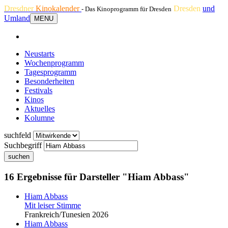
Dresdner
Kinokalender
Dresden
und
- Das Kinoprogramm für Dresden
Umland
MENU
Neustarts
Wochenprogramm
Tagesprogramm
Besonderheiten
Festivals
Kinos
Aktuelles
Kolumne
suchfeld
Suchbegriff
suchen
16 Ergebnisse für Darsteller "Hiam Abbass"
Hiam Abbass
Mit leiser Stimme
Frankreich/Tunesien 2026
Hiam Abbass