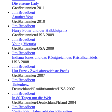
Die eiserne Lady
Großbritannien 2011
Jim Broadbent
Another Year
Großbritannien 2010
Jim Broadbent
Harry Potter und der Halbblutprinz
Großbritannien/USA 2009
Jim Broadbent
Young Victoria
Großbritannien/USA 2009
Jim Broadbent
Indiana Jones und das Königreich des Kristallschädels
USA 2008
Jim Broadbent
Hot Fuzz - Zwei abgewichste Profis
Großbritannien 2007
Jim Broadbent
Tintenherz
Deutschland/Großbritannien/USA 2007
Jim Broadbent
In 80 Tagen um die Welt
Großbritannien/Deutschland/Irland 2004
Jim Broadbent
Vanity Fair - Jahrmarkt der Eitelkeiten