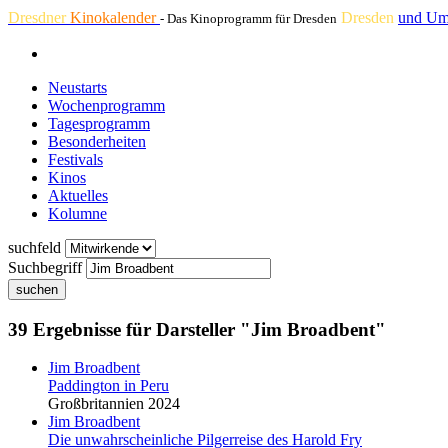
Dresdner
Kinokalender
Dresden
und Um
- Das Kinoprogramm für Dresden
Neustarts
Wochenprogramm
Tagesprogramm
Besonderheiten
Festivals
Kinos
Aktuelles
Kolumne
suchfeld
Suchbegriff
suchen
39 Ergebnisse für Darsteller "Jim Broadbent"
Jim Broadbent
Paddington in Peru
Großbritannien 2024
Jim Broadbent
Die unwahrscheinliche Pilgerreise des Harold Fry