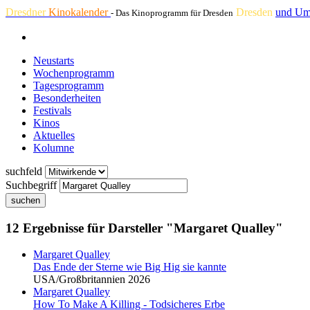
Dresdner
Kinokalender
Dresden
und Um
- Das Kinoprogramm für Dresden
Neustarts
Wochenprogramm
Tagesprogramm
Besonderheiten
Festivals
Kinos
Aktuelles
Kolumne
suchfeld
Suchbegriff
suchen
12 Ergebnisse für Darsteller "Margaret Qualley"
Margaret Qualley
Das Ende der Sterne wie Big Hig sie kannte
USA/Großbritannien 2026
Margaret Qualley
How To Make A Killing - Todsicheres Erbe