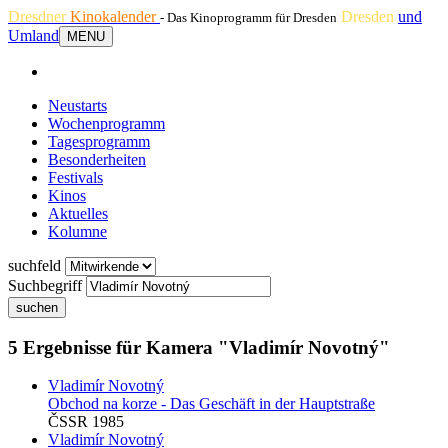
Dresdner
Kinokalender
Dresden
und
- Das Kinoprogramm für Dresden
Umland
MENU
Neustarts
Wochenprogramm
Tagesprogramm
Besonderheiten
Festivals
Kinos
Aktuelles
Kolumne
suchfeld
Suchbegriff
suchen
5 Ergebnisse für Kamera "Vladimír Novotný"
Vladimír Novotný
Obchod na korze - Das Geschäft in der Hauptstraße
ČSSR 1985
Vladimír Novotný