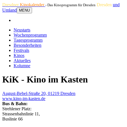
Dresdner
Kinokalender
Dresden
und
- Das Kinoprogramm für Dresden
Umland
MENU
Neustarts
Wochenprogramm
Tagesprogramm
Besonderheiten
Festivals
Kinos
Aktuelles
Kolumne
KiK - Kino im Kasten
August-Bebel-Straße 20, 01219 Dresden
www.kino-im-kasten.de
Bus & Bahn:
Strehlener Platz:
Strassenbahnlinie 11,
Buslinie 66