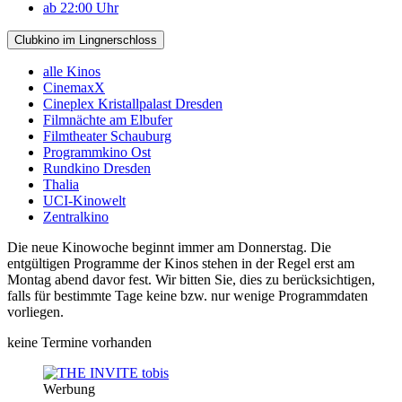
ab 22:00 Uhr
Clubkino im Lingnerschloss
alle Kinos
CinemaxX
Cineplex Kristallpalast Dresden
Filmnächte am Elbufer
Filmtheater Schauburg
Programmkino Ost
Rundkino Dresden
Thalia
UCI-Kinowelt
Zentralkino
Die neue Kinowoche beginnt immer am Donnerstag. Die
entgültigen Programme der Kinos stehen in der Regel erst am
Montag abend davor fest. Wir bitten Sie, dies zu berücksichtigen,
falls für bestimmte Tage keine bzw. nur wenige Programmdaten
vorliegen.
keine Termine vorhanden
Werbung