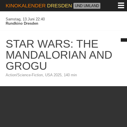
M
KINOKALENDER
DRESDEN
UND UMLAND
Samstag, 13.Juni 22:40
Rundkino Dresden
STAR WARS: THE
MANDALORIAN AND
GROGU
Action/Science-Fiction, USA 2025, 140 min