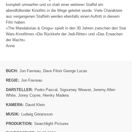
komplett umwarfen und so statt einer weiteren Staffel ein
abendfüllender Kinofilm in die Wege geleitet wurde. Viele Charaktere
aus vergangenen Staffeln werden ebenfalls einen Auftritt in diesem
Film haben.
»The Mandalorian & Grogu« spielt in den 30 Jahren zwischen den Star
Wars-Kinofilmen »Die Rückkehr der Jedi-Ritter« und »Das Erwachen
der Macht«.
Anne
BUCH:
Jon Favreau
,
Dave Filoni George Lucas
REGIE:
Jon Favreau
DARSTELLER:
Pedro Pascal
,
Sigourney Weaver
,
Jeremy Allen
White
,
Jonny Coyne
,
Hemky Madera
KAMERA:
David Klein
MUSIK:
Ludwig Göransson
PRODUKTION:
Searchlight Pictures