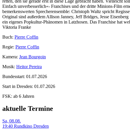
retten, den sie gerade erst in diese Lage gebracht haben. Vielleicht so
Einfach unverbesserlich«- Franchises und der dritte Minions-Film erne
bemerkenswerten Sprecherensemble: Christoph Waltz spricht Regisse
Original sind außerdem Allison Janney, Jeff Bridges, Jesse Eisenber
ein eigenes Popkultur-Phänomen in Latzhosen. Das Franchise hat wel
Viktoria Franke
Buch:
Pierre Coffin
Regie:
Pierre Coffin
Kamera:
Jean Bourgoin
Musik:
Heitor Pereira
Bundesstart:
01.07.2026
Start in Dresden:
01.07.2026
FSK:
ab 6 Jahren
aktuelle Termine
Sa, 08.08.
19:40 Rundkino Dresden