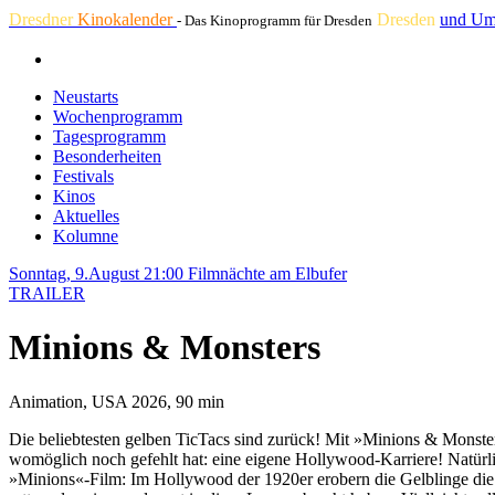
Dresdner
Kinokalender
Dresden
und Um
- Das Kinoprogramm für Dresden
Neustarts
Wochenprogramm
Tagesprogramm
Besonderheiten
Festivals
Kinos
Aktuelles
Kolumne
Sonntag, 9.August 21:00
Filmnächte am Elbufer
TRAILER
Minions & Monsters
Animation, USA 2026, 90 min
Die beliebtesten gelben TicTacs sind zurück! Mit »Minions & Monst
womöglich noch gefehlt hat: eine eigene Hollywood-Karriere! Natürlic
»Minions«-Film: Im Hollywood der 1920er erobern die Gelblinge die T