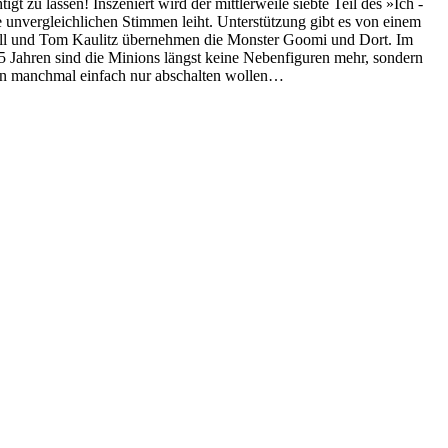
gt zu lassen! Inszeniert wird der mittlerweile siebte Teil des »Ich -
re unvergleichlichen Stimmen leiht. Unterstützung gibt es von einem
Bill und Tom Kaulitz übernehmen die Monster Goomi und Dort. Im
15 Jahren sind die Minions längst keine Nebenfiguren mehr, sondern
hen manchmal einfach nur abschalten wollen…