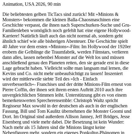
Animation, USA 2026, 90 min
Die beliebtesten gelben TicTacs sind zurück! Mit »Minions &
Monsters« bekommen die kleinen Balla-Chaosmaschinen eine
Geschichte verpasst, die ihnen nach Superschurken-Suche und Gru-
Familienleben womöglich noch gefehlt hat: eine eigene Hollywood-
Karriere! Natürlich läuft auch das nicht normal ab, sondern geht
ähnlich schief wie alle bisherigen Abenteuer. Die Geschichte spielt
40 Jahre vor dem ersten »Minions«-Film: Im Hollywood der 1920er
erobern die Gelblinge die Traumfabrik, werden Filmstars, verlieren
dann alles, lassen nebenbei Monster auf die Welt los und müssen
anschließend genau den Planeten retten, den sie gerade erst in diese
Lage gebracht haben. Vielleicht sollte man langsam mal lernen, die
Kevins und Co. nicht mehr unbeaufsichtigt zu lassen! Inszeniert
wird der mittlerweile siebte Teil des »Ich - Einfach
unverbesserlich«- Franchises und der dritte Minions-Film erneut von
Pierre Coffin, der ihnen seit ihrem ersten Auftritt 2010 auch ihre
unvergleichlichen Stimmen leiht. Unterstützung gibt es von einem
bemerkenswerten Sprecherensemble: Christoph Waltz spricht
Regisseur Max sowohl in der deutschen als auch in der englischen
Fassung, Bill und Tom Kaulitz übernehmen die Monster Goomi und
Dort. Im Original sind außerdem Allison Janney, Jeff Bridges, Jesse
Eisenberg und viele mehr dabei. Die Besetzung ist kein Wunder:
Nach mehr als 15 Jahren sind die Minions längst keine
Nebenfiguren mehr, sondern ein eigenes Popkultur-Phänomen in