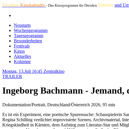
Dresdner
Kinokalender
Dresden
und Um
- Das Kinoprogramm für Dresden
Neustarts
Wochenprogramm
Tagesprogramm
Besonderheiten
Festivals
Kinos
Aktuelles
Kolumne
Montag, 13.Juli 16:45
Zentralkino
TRAILER
Ingeborg Bachmann - Jemand, d
Dokumentation/Portrait, Deutschland/Österreich 2026, 95 min
Es ist ein Experiment, eine poetische Spurensuche: Schauspielerin S
Regina Schilling verdichtet improvisierte Szenen, Archivmaterial, 
Kriegskindheit in Kärnten, dem Aufstieg zum Literatur-Star und Mitg