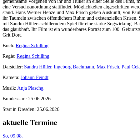
gemeinsame Vorgehen von ihr und Hüller an einer Stelle des Films, ma
eine Versuchsanordnung stattfindet, Möglichkeiten abgeschritten w
stand. Hans Werner Henze und Max Frisch geben Auskunft, von Paul
ihr Taumeln zwischen öffentlichem Ruhm und existenziellen Krisen. S
mit Sandra Hüllers schillerndem Spiel für eine starke Sogwirkung. B
das glaubhaft. Ihr Film ist ein wunderbares Porträt zum 100. Geburtst
Grit Dora
Buch:
Regina Schilling
Regie:
Regina Schilling
Darsteller:
Sandra Hüller
,
Ingeborg Bachmann
,
Max Frisch
,
Paul Cel
Kamera:
Johann Feindt
Musik:
Anja Plaschg
Bundesstart:
25.06.2026
Start in Dresden:
25.06.2026
aktuelle Termine
So, 09.08.