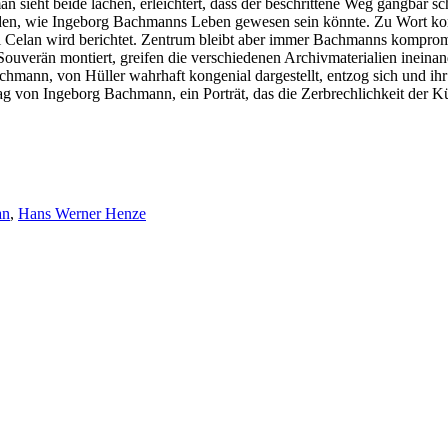
n sieht beide lachen, erleichtert, dass der beschrittene Weg gangbar s
erden, wie Ingeborg Bachmanns Leben gewesen sein könnte. Zu Wort k
 Celan wird berichtet. Zentrum bleibt aber immer Bachmanns komprom
ouverän montiert, greifen die verschiedenen Archivmaterialien ineinan
achmann, von Hüller wahrhaft kongenial dargestellt, entzog sich und i
ag von Ingeborg Bachmann, ein Porträt, das die Zerbrechlichkeit der Kü
an
,
Hans Werner Henze