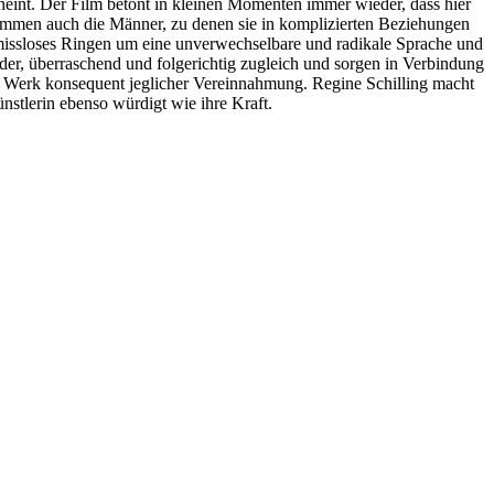
cheint. Der Film betont in kleinen Momenten immer wieder, dass hier
ommen auch die Männer, zu denen sie in komplizierten Beziehungen
issloses Ringen um eine unverwechselbare und radikale Sprache und
der, überraschend und folgerichtig zugleich und sorgen in Verbindung
hr Werk konsequent jeglicher Vereinnahmung. Regine Schilling macht
nstlerin ebenso würdigt wie ihre Kraft.