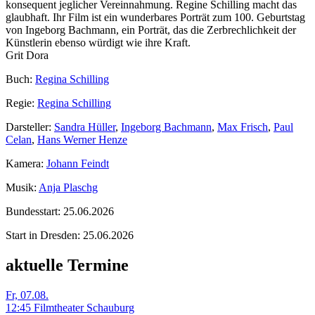
konsequent jeglicher Vereinnahmung. Regine Schilling macht das
glaubhaft. Ihr Film ist ein wunderbares Porträt zum 100. Geburtstag
von Ingeborg Bachmann, ein Porträt, das die Zerbrechlichkeit der
Künstlerin ebenso würdigt wie ihre Kraft.
Grit Dora
Buch:
Regina Schilling
Regie:
Regina Schilling
Darsteller:
Sandra Hüller
,
Ingeborg Bachmann
,
Max Frisch
,
Paul
Celan
,
Hans Werner Henze
Kamera:
Johann Feindt
Musik:
Anja Plaschg
Bundesstart:
25.06.2026
Start in Dresden:
25.06.2026
aktuelle Termine
Fr, 07.08.
12:45 Filmtheater Schauburg