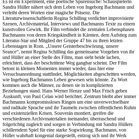
Es ist ein Experiment, eine poetische Spurensuche: Schauspielerin
Sandra Hüller nähert sich dem Leben von Ingeborg Bachmann und
verleiht deren Worten eine magische Präsenz. Die
Literaturwissenschaftlerin Regina Schilling verdichtet improvisierte
Szenen, Archivmaterial, Interviews und Bachmanns Texte zu einem
kunstvollen Gewirk. Ihr Film verbindet die zentralen Lebensphasen
Bachmanns von deren Kriegskindheit in Kärnten, dem Aufstieg zum
Literatur-Star und Mitglied der Gruppe 47 bis zu ihren letzten
Lebenstagen in Rom. „Unsere Geisterbeschwörung, unsere
Seance“, nennt Regina Schilling das gemeinsame Vorgehen von ihr
und Hüller an einer Stelle des Films, man sieht beide lachen,
erleichtert, dass der beschrittene Weg gangbar scheint. Der Film
betont in kleinen Momenten immer wieder, dass hier eine
Versuchsanordnung stattfindet, Möglichkeiten abgeschritten werden,
wie Ingeborg Bachmanns Leben gewesen sein könnte. Zu Wort
kommen auch die Männer, zu denen sie in komplizierten
Beziehungen stand. Hans Werner Henze und Max Frisch geben
Auskunft, von Paul Celan wird berichtet. Zentrum bleibt aber immer
Bachmanns kompromissloses Ringen um eine unverwechselbare
und radikale Sprache und ihr Taumeln zwischen öffentlichem Ruhm
und existenziellen Krisen. Souverän montiert, greifen die
verschiedenen Archivmaterialien ineinander, überraschend und
folgerichtig zugleich und sorgen in Verbindung mit Sandra Hüllers
schillerndem Spiel für eine starke Sogwirkung. Bachmann, von
Hüller wahrhaft kongenial dargestellt, entzog sich und ihr Werk