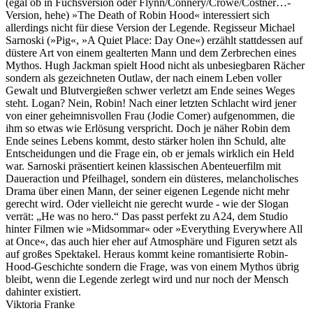
(egal ob in Fuchsversion oder Flynn/Connery/Crowe/Costner…-
Version, hehe) »The Death of Robin Hood« interessiert sich
allerdings nicht für diese Version der Legende. Regisseur Michael
Sarnoski (»Pig«, »A Quiet Place: Day One«) erzählt stattdessen auf
düstere Art von einem gealterten Mann und dem Zerbrechen eines
Mythos. Hugh Jackman spielt Hood nicht als unbesiegbaren Rächer
sondern als gezeichneten Outlaw, der nach einem Leben voller
Gewalt und Blutvergießen schwer verletzt am Ende seines Weges
steht. Logan? Nein, Robin! Nach einer letzten Schlacht wird jener
von einer geheimnisvollen Frau (Jodie Comer) aufgenommen, die
ihm so etwas wie Erlösung verspricht. Doch je näher Robin dem
Ende seines Lebens kommt, desto stärker holen ihn Schuld, alte
Entscheidungen und die Frage ein, ob er jemals wirklich ein Held
war. Sarnoski präsentiert keinen klassischen Abenteuerfilm mit
Daueraction und Pfeilhagel, sondern ein düsteres, melancholisches
Drama über einen Mann, der seiner eigenen Legende nicht mehr
gerecht wird. Oder vielleicht nie gerecht wurde - wie der Slogan
verrät: „He was no hero.“ Das passt perfekt zu A24, dem Studio
hinter Filmen wie »Midsommar« oder »Everything Everywhere All
at Once«, das auch hier eher auf Atmosphäre und Figuren setzt als
auf großes Spektakel. Heraus kommt keine romantisierte Robin-
Hood-Geschichte sondern die Frage, was von einem Mythos übrig
bleibt, wenn die Legende zerlegt wird und nur noch der Mensch
dahinter existiert.
Viktoria Franke