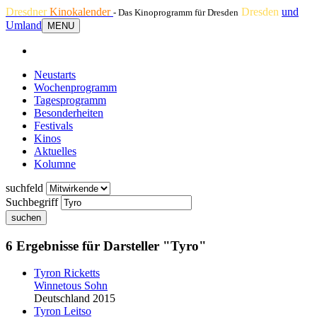
Dresdner
Kinokalender
Dresden
und
- Das Kinoprogramm für Dresden
Umland
MENU
Neustarts
Wochenprogramm
Tagesprogramm
Besonderheiten
Festivals
Kinos
Aktuelles
Kolumne
suchfeld
Suchbegriff
suchen
6 Ergebnisse für Darsteller "Tyro"
Tyro
n Ricketts
Winnetous Sohn
Deutschland 2015
Tyro
n Leitso