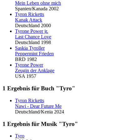
Mein Leben ohne mich
Spanien/Kanada 2002
Tyro
n Ricketts
Kanak Attack
Deutschland 2000
Tyro
ne Power jr.
Last Chance Love
Deutschland 1998
Saskia
Tyro
ller
Peppermint Frieden
BRD 1982
Tyro
ne Power
Zeugin der Anklage
USA 1957
1 Ergebnis für Buch "Tyro"
Tyro
n Ricketts
Nawi - Dear Future Me
Deutschland/Kenia 2024
1 Ergebnis für Musik "Tyro"
Tyro