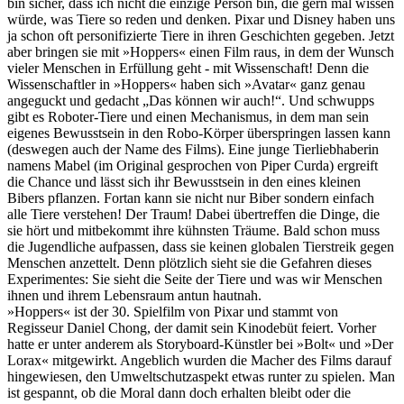
bin sicher, dass ich nicht die einzige Person bin, die gern mal wissen
würde, was Tiere so reden und denken. Pixar und Disney haben uns
ja schon oft personifizierte Tiere in ihren Geschichten gegeben. Jetzt
aber bringen sie mit »Hoppers« einen Film raus, in dem der Wunsch
vieler Menschen in Erfüllung geht - mit Wissenschaft! Denn die
Wissenschaftler in »Hoppers« haben sich »Avatar« ganz genau
angeguckt und gedacht „Das können wir auch!“. Und schwupps
gibt es Roboter-Tiere und einen Mechanismus, in dem man sein
eigenes Bewusstsein in den Robo-Körper überspringen lassen kann
(deswegen auch der Name des Films). Eine junge Tierliebhaberin
namens Mabel (im Original gesprochen von Piper Curda) ergreift
die Chance und lässt sich ihr Bewusstsein in den eines kleinen
Bibers pflanzen. Fortan kann sie nicht nur Biber sondern einfach
alle Tiere verstehen! Der Traum! Dabei übertreffen die Dinge, die
sie hört und mitbekommt ihre kühnsten Träume. Bald schon muss
die Jugendliche aufpassen, dass sie keinen globalen Tierstreik gegen
Menschen anzettelt. Denn plötzlich sieht sie die Gefahren dieses
Experimentes: Sie sieht die Seite der Tiere und was wir Menschen
ihnen und ihrem Lebensraum antun hautnah.
»Hoppers« ist der 30. Spielfilm von Pixar und stammt von
Regisseur Daniel Chong, der damit sein Kinodebüt feiert. Vorher
hatte er unter anderem als Storyboard-Künstler bei »Bolt« und »Der
Lorax« mitgewirkt. Angeblich wurden die Macher des Films darauf
hingewiesen, den Umweltschutzaspekt etwas runter zu spielen. Man
ist gespannt, ob die Moral dann doch erhalten bleibt oder die