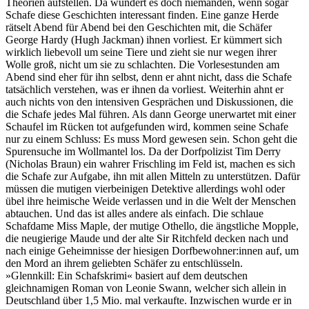
Theorien aufstellen. Da wundert es doch niemanden, wenn sogar
Schafe diese Geschichten interessant finden. Eine ganze Herde
rätselt Abend für Abend bei den Geschichten mit, die Schäfer
George Hardy (Hugh Jackman) ihnen vorliest. Er kümmert sich
wirklich liebevoll um seine Tiere und zieht sie nur wegen ihrer
Wolle groß, nicht um sie zu schlachten. Die Vorlesestunden am
Abend sind eher für ihn selbst, denn er ahnt nicht, dass die Schafe
tatsächlich verstehen, was er ihnen da vorliest. Weiterhin ahnt er
auch nichts von den intensiven Gesprächen und Diskussionen, die
die Schafe jedes Mal führen. Als dann George unerwartet mit einer
Schaufel im Rücken tot aufgefunden wird, kommen seine Schafe
nur zu einem Schluss: Es muss Mord gewesen sein. Schon geht die
Spurensuche im Wollmantel los. Da der Dorfpolizist Tim Derry
(Nicholas Braun) ein wahrer Frischling im Feld ist, machen es sich
die Schafe zur Aufgabe, ihn mit allen Mitteln zu unterstützen. Dafür
müssen die mutigen vierbeinigen Detektive allerdings wohl oder
übel ihre heimische Weide verlassen und in die Welt der Menschen
abtauchen. Und das ist alles andere als einfach. Die schlaue
Schafdame Miss Maple, der mutige Othello, die ängstliche Mopple,
die neugierige Maude und der alte Sir Ritchfeld decken nach und
nach einige Geheimnisse der hiesigen Dorfbewohner:innen auf, um
den Mord an ihrem geliebten Schäfer zu entschlüsseln.
»Glennkill: Ein Schafskrimi« basiert auf dem deutschen
gleichnamigen Roman von Leonie Swann, welcher sich allein in
Deutschland über 1,5 Mio. mal verkaufte. Inzwischen wurde er in