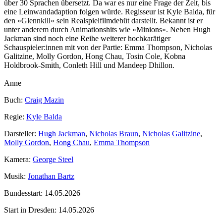
über 30 Sprachen übersetzt. Da war es nur eine Frage der Zeit, bis
eine Leinwandadaption folgen würde. Regisseur ist Kyle Balda, für
den »Glennkill« sein Realspielfilmdebüt darstellt. Bekannt ist er
unter anderem durch Animationshits wie »Minions«. Neben Hugh
Jackman sind noch eine Reihe weiterer hochkarätiger
Schauspieler:innen mit von der Partie: Emma Thompson, Nicholas
Galitzine, Molly Gordon, Hong Chau, Tosin Cole, Kobna
Holdbrook‑Smith, Conleth Hill und Mandeep Dhillon.
Anne
Buch:
Craig Mazin
Regie:
Kyle Balda
Darsteller:
Hugh Jackman
,
Nicholas Braun
,
Nicholas Galitzine
,
Molly Gordon
,
Hong Chau
,
Emma Thompson
Kamera:
George Steel
Musik:
Jonathan Bartz
Bundesstart:
14.05.2026
Start in Dresden:
14.05.2026