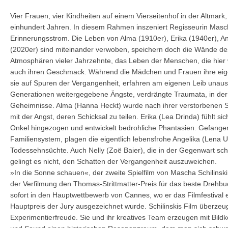
Vier Frauen, vier Kindheiten auf einem Vierseitenhof in der Altmark
einhundert Jahren. In diesem Rahmen inszeniert Regisseurin Mascha
Erinnerungsstrom. Die Leben von Alma (1910er), Erika (1940er), An
(2020er) sind miteinander verwoben, speichern doch die Wände d
Atmosphären vieler Jahrzehnte, das Leben der Menschen, die hier wo
auch ihren Geschmack. Während die Mädchen und Frauen ihre eig
sie auf Spuren der Vergangenheit, erfahren am eigenen Leib unau
Generationen weitergegebene Ängste, verdrängte Traumata, in der
Geheimnisse. Alma (Hanna Heckt) wurde nach ihrer verstorbenen 
mit der Angst, deren Schicksal zu teilen. Erika (Lea Drinda) fühlt si
Onkel hingezogen und entwickelt bedrohliche Phantasien. Gefangen
Familiensystem, plagen die eigentlich lebensfrohe Angelika (Lena
Todessehnsüchte. Auch Nelly (Zoë Baier), die in der Gegenwart sche
gelingt es nicht, den Schatten der Vergangenheit auszuweichen.
»In die Sonne schauen«, der zweite Spielfilm von Mascha Schilinski 
der Verfilmung den Thomas-Strittmatter-Preis für das beste Drehb
sofort in den Hauptwettbewerb von Cannes, wo er das Filmfestival 
Hauptpreis der Jury ausgezeichnet wurde. Schilinskis Film überzeug
Experimentierfreude. Sie und ihr kreatives Team erzeugen mit Bil