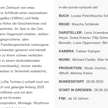
in-die-sonne-schauen.de/
, ein Zeitraum von etwa
 Schilinski einen assoziativen
BUCH:
Louise PeterMascha Schi
gelika (1980er) und Nelly
es Hofes die Geschehnisse und
REGIE:
Mascha Schilinski
hnten, ihr Sein in der Zeit,
DARSTELLER:
Lena Urzendow
ene Gegenwart erleben, stoßen
Heyer
,
Greta Krämer
,
Filip Schn
sgesprochene, über
Benedix
,
Luzia Oppermann
,
Bä
 Familiengeschichte verborgene
Schwester genannt und kämpft
KAMERA:
Fabian Gamper
ch zu ihrem schwer verletzten
MUSIK:
Michael Fiedler
,
Eike H
 in einem dysfunktionalen
 Urzendowsky), immer wieder
PRODUKTION:
Studio Zentral
,
inbar in Sicherheit aufwächst,
Althoff
,
Melvina Kotios
BUNDESSTART:
28.08.2025
(»Die Tochter«) erhielt noch vor
uch und gelangte Anfang 2025
START IN DRESDEN:
28.08.20
eröffnete und mit dem
t mit formaler
FSK:
ab 16 Jahren
dkomposition, Montage, Rhythmus