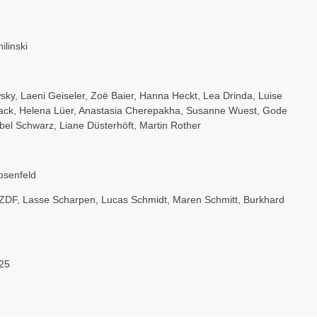
linski
sky
,
Laeni Geiseler
,
Zoë Baier
,
Hanna Heckt
,
Lea Drinda
,
Luise
ack
,
Helena Lüer
,
Anastasia Cherepakha
,
Susanne Wuest
,
Gode
rbel Schwarz
,
Liane Düsterhöft
,
Martin Rother
osenfeld
ZDF
,
Lasse Scharpen
,
Lucas Schmidt
,
Maren Schmitt
,
Burkhard
25