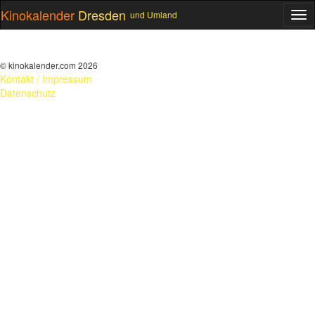
Kinokalender
Dresden
und Umland
ME
© kinokalender.com 2026
Kontakt / Impressum
Datenschutz