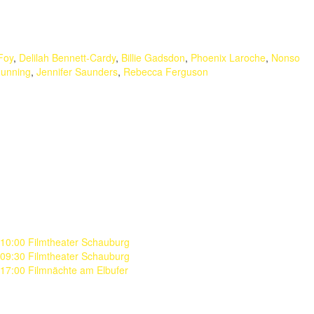
Foy
,
Delilah Bennett-Cardy
,
Billie Gadsdon
,
Phoenix Laroche
,
Nonso
Gunning
,
Jennifer Saunders
,
Rebecca Ferguson
10:00 Filmtheater Schauburg
09:30 Filmtheater Schauburg
17:00 Filmnächte am Elbufer