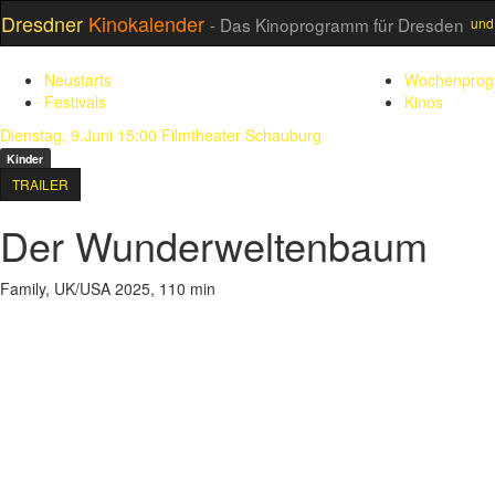
Dresdner
Kinokalender
- Das Kinoprogramm für Dresden
und
Neustarts
Wochenpro
Festivals
Kinos
Dienstag, 9.Juni 15:00
Filmtheater Schauburg
Kinder
TRAILER
Der Wunderweltenbaum
Family, UK/USA 2025, 110 min