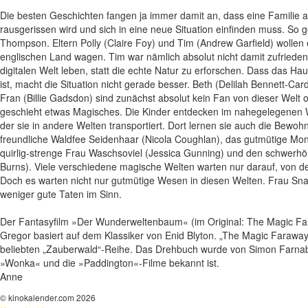
Die besten Geschichten fangen ja immer damit an, dass eine Familie
rausgerissen wird und sich in eine neue Situation einfinden muss. So g
Thompson. Eltern Polly (Claire Foy) und Tim (Andrew Garfield) wolle
englischen Land wagen. Tim war nämlich absolut nicht damit zufrieden,
digitalen Welt leben, statt die echte Natur zu erforschen. Dass das 
ist, macht die Situation nicht gerade besser. Beth (Delilah Bennett-Ca
Fran (Billie Gadsdon) sind zunächst absolut kein Fan von dieser Welt
geschieht etwas Magisches. Die Kinder entdecken im nahegelegenen 
der sie in andere Welten transportiert. Dort lernen sie auch die Bew
freundliche Waldfee Seidenhaar (Nicola Coughlan), das gutmütige Mon
quirlig-strenge Frau Waschsoviel (Jessica Gunning) und den schwerh
Burns). Viele verschiedene magische Welten warten nur darauf, von d
Doch es warten nicht nur gutmütige Wesen in diesen Welten. Frau Sn
weniger gute Taten im Sinn.
Der Fantasyfilm »Der Wunderweltenbaum« (im Original: The Magic Fa
Gregor basiert auf dem Klassiker von Enid Blyton. „The Magic Faraway 
beliebten „Zauberwald“-Reihe. Das Drehbuch wurde von Simon Farnab
»Wonka« und die »Paddington«-Filme bekannt ist.
Anne
© kinokalender.com 2026