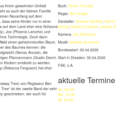
 aus ihrem gewohnten Umfeld
Buch:
Simon Farnaby
eht es auch der kleinen Familie
Regie:
Ben Gregor
n einen Neuanfang auf dem
 dass seine Kinder nur in einer
Darsteller:
Andrew Garfield
,
Claire 
Haus auf dem Land eher eine Scheune
Anozie
,
Nicola Coughlan
,
Jessica 
rdy), Joe (Phoenix Laroche) und
Kamera:
Zac Nicholson
 ohne Technologie. Doch dann
Wald einen geheimnisvollen Baum,
Musik:
Isabella Summers
ohner des Baumes kennen: die
Bundesstart:
30.04.2026
dgesicht (Nonso Anozie), die
örigen Pfannenmann (Dustin Demri-
Start in Dresden:
30.04.2026
en Kindern entdeckt zu werden.
FSK:
o.A.
ap (Rebecca Ferguson) hat eher
aktuelle Termine
raway Tree) von Regisseur Ben
Tree“ ist der zweite Band der sehr
So, 09.08.
y geschrieben, der auch für
Mo, 10.08.
Mi, 26.08.