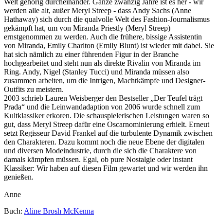
Welt gehörig durcheinander. Ganze zwanzig Jahre ist es her - wir
werden alle alt, außer Meryl Streep - dass Andy Sachs (Anne
Hathaway) sich durch die qualvolle Welt des Fashion-Journalismus
gekämpft hat, um von Miranda Priestly (Meryl Streep)
ernstgenommen zu werden. Auch die frühere, bissige Assistentin
von Miranda, Emily Charlton (Emily Blunt) ist wieder mit dabei. Sie
hat sich nämlich zu einer führenden Figur in der Branche
hochgearbeitet und steht nun als direkte Rivalin von Miranda im
Ring. Andy, Nigel (Stanley Tucci) und Miranda müssen also
zusammen arbeiten, um die Intrigen, Machtkämpfe und Designer-
Outfits zu meistern.
2003 schrieb Lauren Weisberger den Bestseller „Der Teufel trägt
Prada“ und die Leinwandadaption von 2006 wurde schnell zum
Kultklassiker erkoren. Die schauspielerischen Leistungen waren so
gut, dass Meryl Streep dafür eine Oscarnominierung erhielt. Erneut
setzt Regisseur David Frankel auf die turbulente Dynamik zwischen
den Charakteren. Dazu kommt noch die neue Ebene der digitalen
und diversen Modeindustrie, durch die sich die Charaktere von
damals kämpfen müssen. Egal, ob pure Nostalgie oder instant
Klassiker: Wir haben auf diesen Film gewartet und wir werden ihn
genießen.
Anne
Buch:
Aline Brosh McKenna