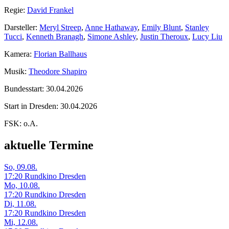
Regie:
David Frankel
Darsteller:
Meryl Streep
,
Anne Hathaway
,
Emily Blunt
,
Stanley
Tucci
,
Kenneth Branagh
,
Simone Ashley
,
Justin Theroux
,
Lucy Liu
Kamera:
Florian Ballhaus
Musik:
Theodore Shapiro
Bundesstart:
30.04.2026
Start in Dresden:
30.04.2026
FSK:
o.A.
aktuelle Termine
So, 09.08.
17:20 Rundkino Dresden
Mo, 10.08.
17:20 Rundkino Dresden
Di, 11.08.
17:20 Rundkino Dresden
Mi, 12.08.