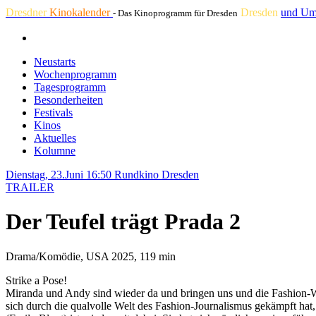
Dresdner
Kinokalender
Dresden
und Um
- Das Kinoprogramm für Dresden
Neustarts
Wochenprogramm
Tagesprogramm
Besonderheiten
Festivals
Kinos
Aktuelles
Kolumne
Dienstag, 23.Juni 16:50
Rundkino Dresden
TRAILER
Der Teufel trägt Prada 2
Drama/Komödie, USA 2025, 119 min
Strike a Pose!
Miranda und Andy sind wieder da und bringen uns und die Fashion-We
sich durch die qualvolle Welt des Fashion-Journalismus gekämpft hat