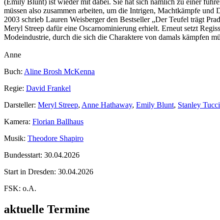
(Emily Blunt) ist wieder mit dabei. Sie hat sich nämlich zu einer fü
müssen also zusammen arbeiten, um die Intrigen, Machtkämpfe und D
2003 schrieb Lauren Weisberger den Bestseller „Der Teufel trägt Pra
Meryl Streep dafür eine Oscarnominierung erhielt. Erneut setzt Reg
Modeindustrie, durch die sich die Charaktere von damals kämpfen müs
Anne
Buch:
Aline Brosh McKenna
Regie:
David Frankel
Darsteller:
Meryl Streep
,
Anne Hathaway
,
Emily Blunt
,
Stanley Tucci
Kamera:
Florian Ballhaus
Musik:
Theodore Shapiro
Bundesstart:
30.04.2026
Start in Dresden:
30.04.2026
FSK:
o.A.
aktuelle Termine