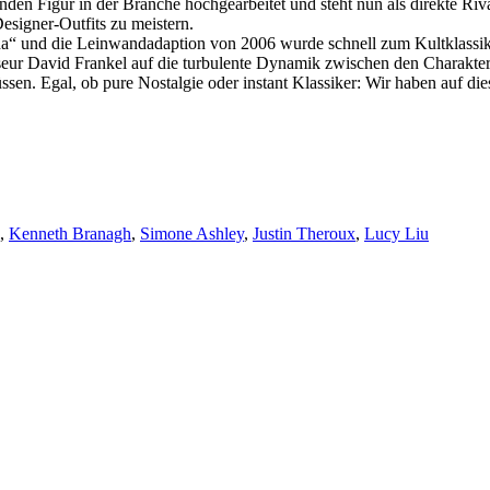
hrenden Figur in der Branche hochgearbeitet und steht nun als direkte 
esigner-Outfits zu meistern.
da“ und die Leinwandadaption von 2006 wurde schnell zum Kultklassike
isseur David Frankel auf die turbulente Dynamik zwischen den Charakt
sen. Egal, ob pure Nostalgie oder instant Klassiker: Wir haben auf d
,
Kenneth Branagh
,
Simone Ashley
,
Justin Theroux
,
Lucy Liu