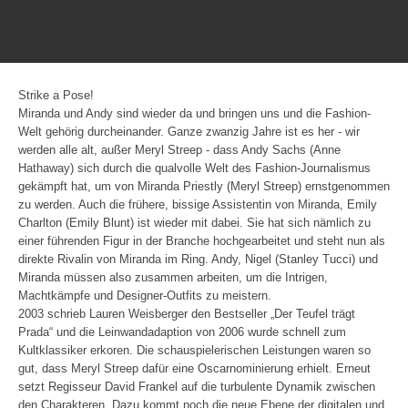
Strike a Pose!
Miranda und Andy sind wieder da und bringen uns und die Fashion-
Welt gehörig durcheinander. Ganze zwanzig Jahre ist es her - wir
werden alle alt, außer Meryl Streep - dass Andy Sachs (Anne
Hathaway) sich durch die qualvolle Welt des Fashion-Journalismus
gekämpft hat, um von Miranda Priestly (Meryl Streep) ernstgenommen
zu werden. Auch die frühere, bissige Assistentin von Miranda, Emily
Charlton (Emily Blunt) ist wieder mit dabei. Sie hat sich nämlich zu
einer führenden Figur in der Branche hochgearbeitet und steht nun als
direkte Rivalin von Miranda im Ring. Andy, Nigel (Stanley Tucci) und
Miranda müssen also zusammen arbeiten, um die Intrigen,
Machtkämpfe und Designer-Outfits zu meistern.
2003 schrieb Lauren Weisberger den Bestseller „Der Teufel trägt
Prada“ und die Leinwandadaption von 2006 wurde schnell zum
Kultklassiker erkoren. Die schauspielerischen Leistungen waren so
gut, dass Meryl Streep dafür eine Oscarnominierung erhielt. Erneut
setzt Regisseur David Frankel auf die turbulente Dynamik zwischen
den Charakteren. Dazu kommt noch die neue Ebene der digitalen und