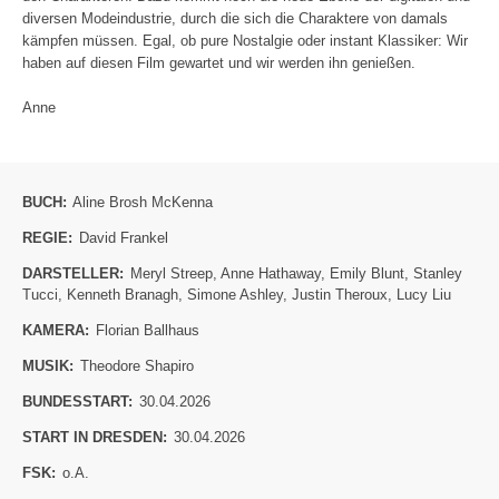
diversen Modeindustrie, durch die sich die Charaktere von damals
kämpfen müssen. Egal, ob pure Nostalgie oder instant Klassiker: Wir
haben auf diesen Film gewartet und wir werden ihn genießen.
Anne
BUCH:
Aline Brosh McKenna
REGIE:
David Frankel
DARSTELLER:
Meryl Streep
,
Anne Hathaway
,
Emily Blunt
,
Stanley
Tucci
,
Kenneth Branagh
,
Simone Ashley
,
Justin Theroux
,
Lucy Liu
KAMERA:
Florian Ballhaus
MUSIK:
Theodore Shapiro
BUNDESSTART:
30.04.2026
START IN DRESDEN:
30.04.2026
FSK:
o.A.