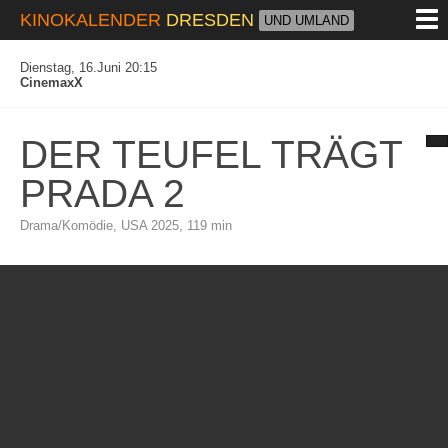
M
KINOKALENDER
DRESDEN
UND UMLAND
Dienstag, 16.Juni 20:15
CinemaxX
DER TEUFEL TRÄGT
PRADA 2
Drama/Komödie, USA 2025, 119 min