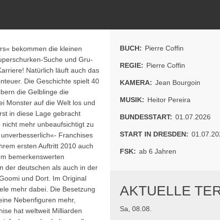
BUCH:
Pierre Coffin
ters« bekommen die kleinen
Superschurken-Suche und Gru-
REGIE:
Pierre Coffin
rriere! Natürlich läuft auch das
enteuer. Die Geschichte spielt 40
KAMERA:
Jean Bourgoin
bern die Gelblinge die
MUSIK:
Heitor Pereira
ei Monster auf die Welt los und
st in diese Lage gebracht
BUNDESSTART:
01.07.2026
 nicht mehr unbeaufsichtigt zu
START IN DRESDEN:
01.07.20
ch unverbesserlich«- Franchises
ihrem ersten Auftritt 2010 auch
FSK:
ab 6 Jahren
inem bemerkenswerten
n der deutschen als auch in der
Goomi und Dort. Im Original
AKTUELLE TE
iele mehr dabei. Die Besetzung
keine Nebenfiguren mehr,
Sa, 08.08.
se hat weltweit Milliarden