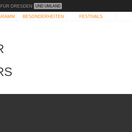
 FÜR DRESDEN
UND UMLAND
GRAMM
BESONDERHEITEN
FESTIVALS
R
RS