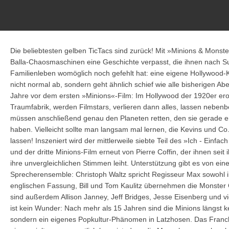
Die beliebtesten gelben TicTacs sind zurück! Mit »Minions & Mons
Balla-Chaosmaschinen eine Geschichte verpasst, die ihnen nach 
Familienleben womöglich noch gefehlt hat: eine eigene Hollywood-Ka
nicht normal ab, sondern geht ähnlich schief wie alle bisherigen Ab
Jahre vor dem ersten »Minions«-Film: Im Hollywood der 1920er ero
Traumfabrik, werden Filmstars, verlieren dann alles, lassen nebenb
müssen anschließend genau den Planeten retten, den sie gerade er
haben. Vielleicht sollte man langsam mal lernen, die Kevins und Co.
lassen! Inszeniert wird der mittlerweile siebte Teil des »Ich - Einfa
und der dritte Minions-Film erneut von Pierre Coffin, der ihnen seit 
ihre unvergleichlichen Stimmen leiht. Unterstützung gibt es von e
Sprecherensemble: Christoph Waltz spricht Regisseur Max sowohl i
englischen Fassung, Bill und Tom Kaulitz übernehmen die Monster 
sind außerdem Allison Janney, Jeff Bridges, Jesse Eisenberg und v
ist kein Wunder: Nach mehr als 15 Jahren sind die Minions längst 
sondern ein eigenes Popkultur-Phänomen in Latzhosen. Das Franchi