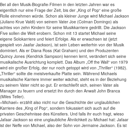
Bei all den Musik-Biografie-Filmen in den letzten Jahren war es
eigentlich nur eine Frage der Zeit, bis der „King of Pop“ eine große
Rolle einnehmen würde. Schon als kleiner Junge wird Michael Jackson
(Juliano Krue Valdi) von seinem Vater Joe (Colman Domingo) als
achtes von zehn Kindern für seine Musikkarriere gedrillt. Die Jackson
Five sollen die Welt erobern. Schon mit 13 startet Michael seine
eigene Solokarriere und feiert Erfolge. Als er erwachsen ist (jetzt
gespielt von Jaafar Jackson), ist sein Leben weiterhin von der Musik
dominiert. Als er Diana Ross (Kat Graham) und den Produzenten
Quincy Jones (Kendrick Sampson) kennen lernt, verändert sich seine
musikalische Ausrichtung komplett. Das Album „Off the Wall“ von 1979
wird ein großer Erfolg, der nur noch getoppt wird von „Thriller“ (1982).
„Thriller“ sollte die meistverkaufte Platte sein. Während Michaels
musikalische Karriere immer weiter wächst, steht es in der Beziehung
zu seinem Vater nicht so gut. Er entschließt sich, seinen Vater als
Manager zu feuern und ersetzt ihn durch den Anwalt John Branca
(Miles Teller).
»Michael« erzählt also nicht nur die Geschichte der unglaublichen
Karriere des „King of Pop“, sondern fokussiert sich auch auf die
privaten Geschehnisse des Künstlers. Und falls ihr euch fragt, wieso
Jafaar Jackson so eine unglaubliche Ähnlichkeit zu Michael hat: Jafaar
ist der Neffe von Michael, also der Sohn von Jermaine Jackson. Es ist