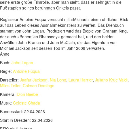
seine erste große Filmrolle, aber man sieht, dass er sehr gut in die
Fußstapfen seines berühmten Onkels passt.
Regisseur Antoine Fuqua versucht mit »Michael« einen ehrlichen Blick
auf das Leben dieses Ausnahmekünstlers zu werfen. Das Drehbuch
stammt von John Logan. Produziert wird das Biopic von Graham King,
der auch »Bohemian Rhapsody« gemacht hat, und den beiden
Anwälten John Branca und John McClain, die das Eigentum von
Michael Jackson seit dessen Tod im Jahr 2009 verwalten.
Anne
Buch:
John Logan
Regie:
Antoine Fuqua
Darsteller:
Jaafar Jackson
,
Nia Long
,
Laura Harrier
,
Juliano Krue Valdi
,
Miles Teller
,
Colman Domingo
Kamera:
Dion Beebe
Musik:
Celeste Chada
Bundesstart:
22.04.2026
Start in Dresden:
22.04.2026
FSK:
ab 6 Jahren