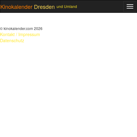
Kinokalender
Dresden
und Umland
ME
© kinokalender.com 2026
Kontakt / Impressum
Datenschutz