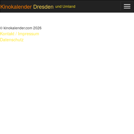
Kinokalender
Dresden
und Umland
ME
© kinokalender.com 2026
Kontakt / Impressum
Datenschutz