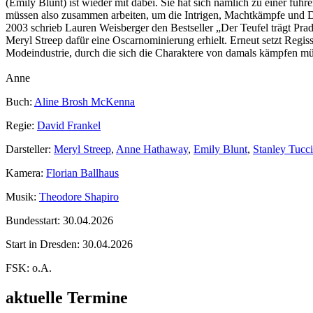
(Emily Blunt) ist wieder mit dabei. Sie hat sich nämlich zu einer fü
müssen also zusammen arbeiten, um die Intrigen, Machtkämpfe und D
2003 schrieb Lauren Weisberger den Bestseller „Der Teufel trägt Pra
Meryl Streep dafür eine Oscarnominierung erhielt. Erneut setzt Reg
Modeindustrie, durch die sich die Charaktere von damals kämpfen müs
Anne
Buch:
Aline Brosh McKenna
Regie:
David Frankel
Darsteller:
Meryl Streep
,
Anne Hathaway
,
Emily Blunt
,
Stanley Tucci
Kamera:
Florian Ballhaus
Musik:
Theodore Shapiro
Bundesstart:
30.04.2026
Start in Dresden:
30.04.2026
FSK:
o.A.
aktuelle Termine