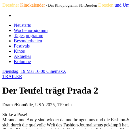
Dresdner
Kinokalender
Dresden
und Um
- Das Kinoprogramm für Dresden
Neustarts
Wochenprogramm
Tagesprogramm
Besonderheiten
Festivals
Kinos
Aktuelles
Kolumne
Dienstag, 19.Mai 16:00
CinemaxX
TRAILER
Der Teufel trägt Prada 2
Drama/Komödie, USA 2025, 119 min
Strike a Pose!
Miranda und Andy sind wieder da und bringen uns und die Fashion-We
sich durch die qualvolle Welt des Fashion-Journalismus gekämpft hat