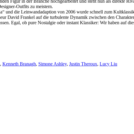
hrenden Figur in der Branche hochgearbeitet und steht nun als direkte 
esigner-Outfits zu meistern.
da“ und die Leinwandadaption von 2006 wurde schnell zum Kultklassike
isseur David Frankel auf die turbulente Dynamik zwischen den Charakt
sen. Egal, ob pure Nostalgie oder instant Klassiker: Wir haben auf d
,
Kenneth Branagh
,
Simone Ashley
,
Justin Theroux
,
Lucy Liu