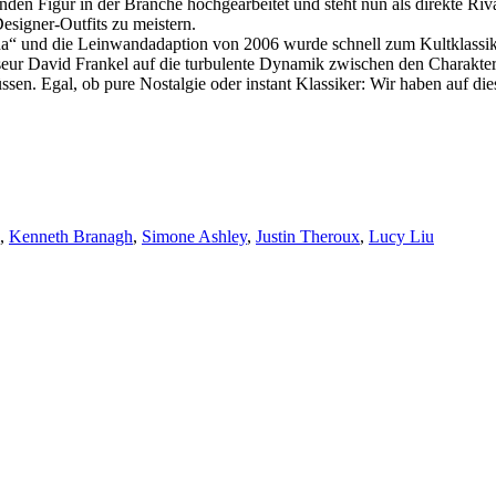
hrenden Figur in der Branche hochgearbeitet und steht nun als direkte 
esigner-Outfits zu meistern.
da“ und die Leinwandadaption von 2006 wurde schnell zum Kultklassike
isseur David Frankel auf die turbulente Dynamik zwischen den Charakt
sen. Egal, ob pure Nostalgie oder instant Klassiker: Wir haben auf d
,
Kenneth Branagh
,
Simone Ashley
,
Justin Theroux
,
Lucy Liu