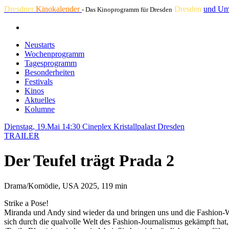
Dresdner
Kinokalender
Dresden
und Um
- Das Kinoprogramm für Dresden
Neustarts
Wochenprogramm
Tagesprogramm
Besonderheiten
Festivals
Kinos
Aktuelles
Kolumne
Dienstag, 19.Mai 14:30
Cineplex Kristallpalast Dresden
TRAILER
Der Teufel trägt Prada 2
Drama/Komödie, USA 2025, 119 min
Strike a Pose!
Miranda und Andy sind wieder da und bringen uns und die Fashion-We
sich durch die qualvolle Welt des Fashion-Journalismus gekämpft hat