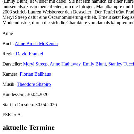
(Emily Blunt) ist wieder mit dabei. Sie hat sich nämlich zu einer fü
müssen also zusammen arbeiten, um die Intrigen, Machtkämpfe und D
2003 schrieb Lauren Weisberger den Bestseller „Der Teufel trägt Pra
Meryl Streep dafür eine Oscarnominierung erhielt. Erneut setzt Reg
Modeindustrie, durch die sich die Charaktere von damals kämpfen müs
Anne
Buch:
Aline Brosh McKenna
Regie:
David Frankel
Darsteller:
Meryl Streep
,
Anne Hathaway
,
Emily Blunt
,
Stanley Tucci
Kamera:
Florian Ballhaus
Musik:
Theodore Shapiro
Bundesstart:
30.04.2026
Start in Dresden:
30.04.2026
FSK:
o.A.
aktuelle Termine