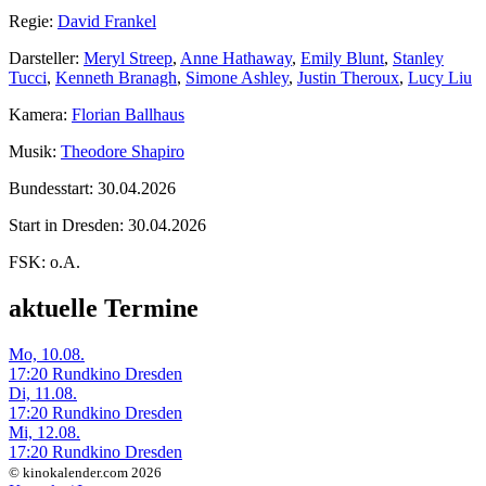
Regie:
David Frankel
Darsteller:
Meryl Streep
,
Anne Hathaway
,
Emily Blunt
,
Stanley
Tucci
,
Kenneth Branagh
,
Simone Ashley
,
Justin Theroux
,
Lucy Liu
Kamera:
Florian Ballhaus
Musik:
Theodore Shapiro
Bundesstart:
30.04.2026
Start in Dresden:
30.04.2026
FSK:
o.A.
aktuelle Termine
Mo, 10.08.
17:20 Rundkino Dresden
Di, 11.08.
17:20 Rundkino Dresden
Mi, 12.08.
17:20 Rundkino Dresden
© kinokalender.com 2026