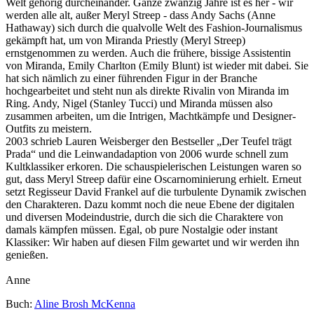
Welt gehörig durcheinander. Ganze zwanzig Jahre ist es her - wir
werden alle alt, außer Meryl Streep - dass Andy Sachs (Anne
Hathaway) sich durch die qualvolle Welt des Fashion-Journalismus
gekämpft hat, um von Miranda Priestly (Meryl Streep)
ernstgenommen zu werden. Auch die frühere, bissige Assistentin
von Miranda, Emily Charlton (Emily Blunt) ist wieder mit dabei. Sie
hat sich nämlich zu einer führenden Figur in der Branche
hochgearbeitet und steht nun als direkte Rivalin von Miranda im
Ring. Andy, Nigel (Stanley Tucci) und Miranda müssen also
zusammen arbeiten, um die Intrigen, Machtkämpfe und Designer-
Outfits zu meistern.
2003 schrieb Lauren Weisberger den Bestseller „Der Teufel trägt
Prada“ und die Leinwandadaption von 2006 wurde schnell zum
Kultklassiker erkoren. Die schauspielerischen Leistungen waren so
gut, dass Meryl Streep dafür eine Oscarnominierung erhielt. Erneut
setzt Regisseur David Frankel auf die turbulente Dynamik zwischen
den Charakteren. Dazu kommt noch die neue Ebene der digitalen
und diversen Modeindustrie, durch die sich die Charaktere von
damals kämpfen müssen. Egal, ob pure Nostalgie oder instant
Klassiker: Wir haben auf diesen Film gewartet und wir werden ihn
genießen.
Anne
Buch:
Aline Brosh McKenna