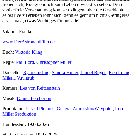
freuen sich, Rocky endlich zum Leben erweckt zu sehen. Diese
spoilerfreie Vorschau mag komisch klingen, aber die Geschichte
selbst live zu erleben lohnt sich, denn es geht um nichts Geringeres
als … naja, etwas Wichtiges für uns alle!
Viktoria Franke
www.DerAstronautFilm.de
Buch:
Viktoria Kling
Regie:
Phil Lord
,
Christopher Miller
Darsteller:
Ryan Gosling
,
Sandra Hüller
,
Lionel Boyce
,
Ken Leung
,
Milana Vayntrub
Kamera:
Lea von Reitzenstein
Musik:
Daniel Pemberton
Produktion:
Pascal Pictures
,
General Admission/Waypoint
,
Lord
Miller Produktion
Bundesstart:
19.03.2026
Start in Dresden:
19.03.2026