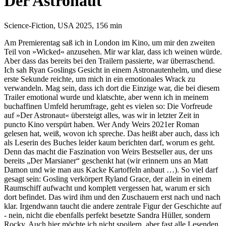
Der Astronaut
Science-Fiction, USA 2025, 156 min
Am Premierentag saß ich in London im Kino, um mir den zweiten
Teil von »Wicked« anzusehen. Mir war klar, dass ich weinen würde.
Aber dass das bereits bei den Trailern passierte, war überraschend.
Ich sah Ryan Goslings Gesicht in einem Astronautenhelm, und diese
erste Sekunde reichte, um mich in ein emotionales Wrack zu
verwandeln. Mag sein, dass ich dort die Einzige war, die bei diesem
Trailer emotional wurde und klatschte, aber wenn ich in meinem
buchaffinen Umfeld herumfrage, geht es vielen so: Die Vorfreude
auf »Der Astronaut« übersteigt alles, was wir in letzter Zeit in
puncto Kino verspürt haben. Wer Andy Weirs 2021er Roman
gelesen hat, weiß, wovon ich spreche. Das heißt aber auch, dass ich
als Leserin des Buches leider kaum berichten darf, worum es geht.
Denn das macht die Faszination von Weirs Bestseller aus, der uns
bereits „Der Marsianer“ geschenkt hat (wir erinnern uns an Matt
Damon und wie man aus Kacke Kartoffeln anbaut …). So viel darf
gesagt sein: Gosling verkörpert Ryland Grace, der allein in einem
Raumschiff aufwacht und komplett vergessen hat, warum er sich
dort befindet. Das wird ihm und den Zuschauern erst nach und nach
klar. Irgendwann taucht die andere zentrale Figur der Geschichte auf
- nein, nicht die ebenfalls perfekt besetzte Sandra Hüller, sondern
Rocky. Auch hier möchte ich nicht spoilern, aber fast alle Lesenden