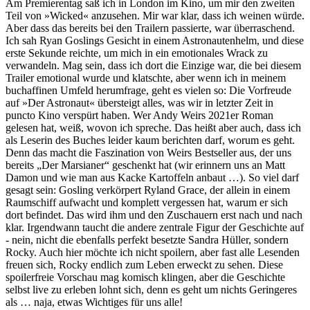
Am Premierentag saß ich in London im Kino, um mir den zweiten
Teil von »Wicked« anzusehen. Mir war klar, dass ich weinen würde.
Aber dass das bereits bei den Trailern passierte, war überraschend.
Ich sah Ryan Goslings Gesicht in einem Astronautenhelm, und diese
erste Sekunde reichte, um mich in ein emotionales Wrack zu
verwandeln. Mag sein, dass ich dort die Einzige war, die bei diesem
Trailer emotional wurde und klatschte, aber wenn ich in meinem
buchaffinen Umfeld herumfrage, geht es vielen so: Die Vorfreude
auf »Der Astronaut« übersteigt alles, was wir in letzter Zeit in
puncto Kino verspürt haben. Wer Andy Weirs 2021er Roman
gelesen hat, weiß, wovon ich spreche. Das heißt aber auch, dass ich
als Leserin des Buches leider kaum berichten darf, worum es geht.
Denn das macht die Faszination von Weirs Bestseller aus, der uns
bereits „Der Marsianer“ geschenkt hat (wir erinnern uns an Matt
Damon und wie man aus Kacke Kartoffeln anbaut …). So viel darf
gesagt sein: Gosling verkörpert Ryland Grace, der allein in einem
Raumschiff aufwacht und komplett vergessen hat, warum er sich
dort befindet. Das wird ihm und den Zuschauern erst nach und nach
klar. Irgendwann taucht die andere zentrale Figur der Geschichte auf
- nein, nicht die ebenfalls perfekt besetzte Sandra Hüller, sondern
Rocky. Auch hier möchte ich nicht spoilern, aber fast alle Lesenden
freuen sich, Rocky endlich zum Leben erweckt zu sehen. Diese
spoilerfreie Vorschau mag komisch klingen, aber die Geschichte
selbst live zu erleben lohnt sich, denn es geht um nichts Geringeres
als … naja, etwas Wichtiges für uns alle!