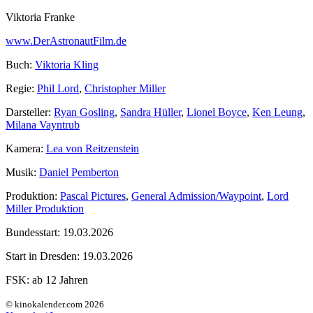
Viktoria Franke
www.DerAstronautFilm.de
Buch:
Viktoria Kling
Regie:
Phil Lord
,
Christopher Miller
Darsteller:
Ryan Gosling
,
Sandra Hüller
,
Lionel Boyce
,
Ken Leung
,
Milana Vayntrub
Kamera:
Lea von Reitzenstein
Musik:
Daniel Pemberton
Produktion:
Pascal Pictures
,
General Admission/Waypoint
,
Lord
Miller Produktion
Bundesstart:
19.03.2026
Start in Dresden:
19.03.2026
FSK:
ab 12 Jahren
© kinokalender.com 2026