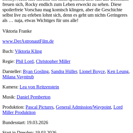
freuen sich, Rocky endlich zum Leben erweckt zu sehen. Diese
spoilerfreie Vorschau mag komisch klingen, aber die Geschichte
selbst live zu erleben lohnt sich, denn es geht um nichts Geringeres
als … naja, etwas Wichtiges für uns alle!
Viktoria Franke
www.DerAstronautFilm.de
Buch:
Viktoria Kling
Regie:
Phil Lord
,
Christopher Miller
Darsteller:
Ryan Gosling
,
Sandra Hüller
,
Lionel Boyce
,
Ken Leung
,
Milana Vayntrub
Kamera:
Lea von Reitzenstein
Musik:
Daniel Pemberton
Produktion:
Pascal Pictures
,
General Admission/Waypoint
,
Lord
Miller Produktion
Bundesstart:
19.03.2026
Start in Dresden:
19.03.2026