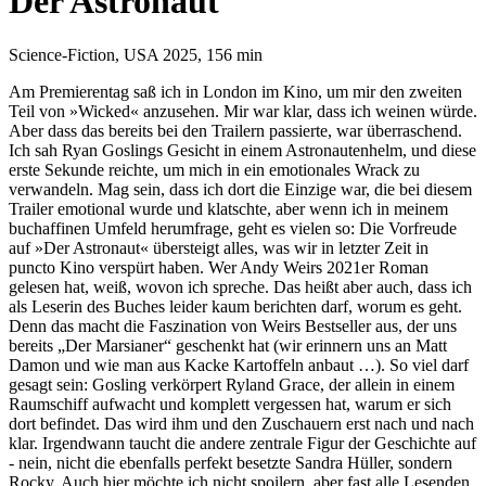
Der Astronaut
Science-Fiction, USA 2025, 156 min
Am Premierentag saß ich in London im Kino, um mir den zweiten
Teil von »Wicked« anzusehen. Mir war klar, dass ich weinen würde.
Aber dass das bereits bei den Trailern passierte, war überraschend.
Ich sah Ryan Goslings Gesicht in einem Astronautenhelm, und diese
erste Sekunde reichte, um mich in ein emotionales Wrack zu
verwandeln. Mag sein, dass ich dort die Einzige war, die bei diesem
Trailer emotional wurde und klatschte, aber wenn ich in meinem
buchaffinen Umfeld herumfrage, geht es vielen so: Die Vorfreude
auf »Der Astronaut« übersteigt alles, was wir in letzter Zeit in
puncto Kino verspürt haben. Wer Andy Weirs 2021er Roman
gelesen hat, weiß, wovon ich spreche. Das heißt aber auch, dass ich
als Leserin des Buches leider kaum berichten darf, worum es geht.
Denn das macht die Faszination von Weirs Bestseller aus, der uns
bereits „Der Marsianer“ geschenkt hat (wir erinnern uns an Matt
Damon und wie man aus Kacke Kartoffeln anbaut …). So viel darf
gesagt sein: Gosling verkörpert Ryland Grace, der allein in einem
Raumschiff aufwacht und komplett vergessen hat, warum er sich
dort befindet. Das wird ihm und den Zuschauern erst nach und nach
klar. Irgendwann taucht die andere zentrale Figur der Geschichte auf
- nein, nicht die ebenfalls perfekt besetzte Sandra Hüller, sondern
Rocky. Auch hier möchte ich nicht spoilern, aber fast alle Lesenden