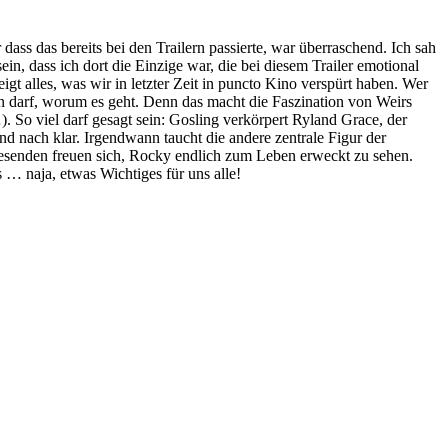
s das bereits bei den Trailern passierte, war überraschend. Ich sah
, dass ich dort die Einzige war, die bei diesem Trailer emotional
t alles, was wir in letzter Zeit in puncto Kino verspürt haben. Wer
n darf, worum es geht. Denn das macht die Faszination von Weirs
 So viel darf gesagt sein: Gosling verkörpert Ryland Grace, der
d nach klar. Irgendwann taucht die andere zentrale Figur der
le Lesenden freuen sich, Rocky endlich zum Leben erweckt zu sehen.
s … naja, etwas Wichtiges für uns alle!