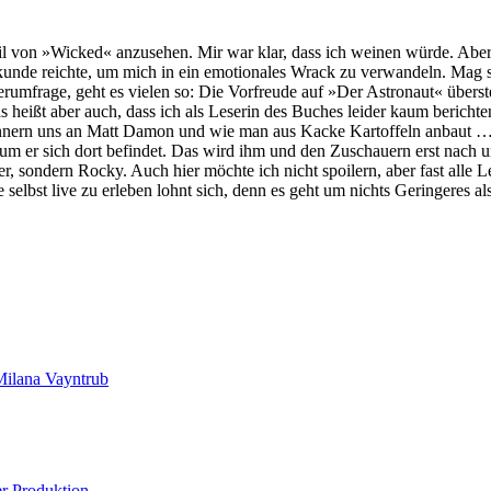
von »Wicked« anzusehen. Mir war klar, dass ich weinen würde. Aber das
nde reichte, um mich in ein emotionales Wrack zu verwandeln. Mag sein
mfrage, geht es vielen so: Die Vorfreude auf »Der Astronaut« übersteig
eißt aber auch, dass ich als Leserin des Buches leider kaum berichte
erinnern uns an Matt Damon und wie man aus Kacke Kartoffeln anbaut …).
m er sich dort befindet. Das wird ihm und den Zuschauern erst nach un
ller, sondern Rocky. Auch hier möchte ich nicht spoilern, aber fast al
selbst live zu erleben lohnt sich, denn es geht um nichts Geringeres al
Milana Vayntrub
er Produktion