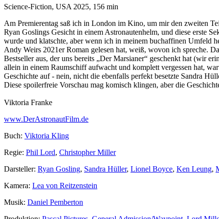
Science-Fiction, USA 2025, 156 min
Am Premierentag saß ich in London im Kino, um mir den zweiten Teil 
Ryan Goslings Gesicht in einem Astronautenhelm, und diese erste Seku
wurde und klatschte, aber wenn ich in meinem buchaffinen Umfeld heru
Andy Weirs 2021er Roman gelesen hat, weiß, wovon ich spreche. Das h
Bestseller aus, der uns bereits „Der Marsianer“ geschenkt hat (wir 
allein in einem Raumschiff aufwacht und komplett vergessen hat, waru
Geschichte auf - nein, nicht die ebenfalls perfekt besetzte Sandra Hü
Diese spoilerfreie Vorschau mag komisch klingen, aber die Geschichte 
Viktoria Franke
www.DerAstronautFilm.de
Buch:
Viktoria Kling
Regie:
Phil Lord
,
Christopher Miller
Darsteller:
Ryan Gosling
,
Sandra Hüller
,
Lionel Boyce
,
Ken Leung
,
Kamera:
Lea von Reitzenstein
Musik:
Daniel Pemberton
Produktion:
Pascal Pictures
,
General Admission/Waypoint
,
Lord Mill