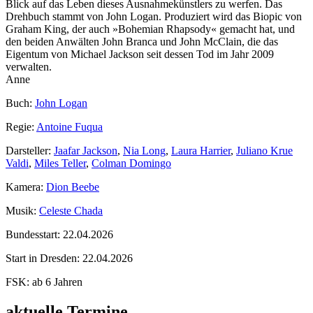
Blick auf das Leben dieses Ausnahmekünstlers zu werfen. Das
Drehbuch stammt von John Logan. Produziert wird das Biopic von
Graham King, der auch »Bohemian Rhapsody« gemacht hat, und
den beiden Anwälten John Branca und John McClain, die das
Eigentum von Michael Jackson seit dessen Tod im Jahr 2009
verwalten.
Anne
Buch:
John Logan
Regie:
Antoine Fuqua
Darsteller:
Jaafar Jackson
,
Nia Long
,
Laura Harrier
,
Juliano Krue
Valdi
,
Miles Teller
,
Colman Domingo
Kamera:
Dion Beebe
Musik:
Celeste Chada
Bundesstart:
22.04.2026
Start in Dresden:
22.04.2026
FSK:
ab 6 Jahren
aktuelle Termine