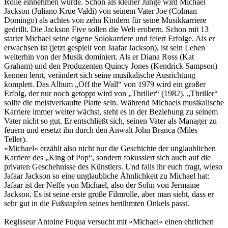
Rolle einnehmen würde. Schon als kleiner Junge wird Michael
Jackson (Juliano Krue Valdi) von seinem Vater Joe (Colman
Domingo) als achtes von zehn Kindern für seine Musikkarriere
gedrillt. Die Jackson Five sollen die Welt erobern. Schon mit 13
startet Michael seine eigene Solokarriere und feiert Erfolge. Als er
erwachsen ist (jetzt gespielt von Jaafar Jackson), ist sein Leben
weiterhin von der Musik dominiert. Als er Diana Ross (Kat
Graham) und den Produzenten Quincy Jones (Kendrick Sampson)
kennen lernt, verändert sich seine musikalische Ausrichtung
komplett. Das Album „Off the Wall“ von 1979 wird ein großer
Erfolg, der nur noch getoppt wird von „Thriller“ (1982). „Thriller“
sollte die meistverkaufte Platte sein. Während Michaels musikalische
Karriere immer weiter wächst, steht es in der Beziehung zu seinem
Vater nicht so gut. Er entschließt sich, seinen Vater als Manager zu
feuern und ersetzt ihn durch den Anwalt John Branca (Miles
Teller).
»Michael« erzählt also nicht nur die Geschichte der unglaublichen
Karriere des „King of Pop“, sondern fokussiert sich auch auf die
privaten Geschehnisse des Künstlers. Und falls ihr euch fragt, wieso
Jafaar Jackson so eine unglaubliche Ähnlichkeit zu Michael hat:
Jafaar ist der Neffe von Michael, also der Sohn von Jermaine
Jackson. Es ist seine erste große Filmrolle, aber man sieht, dass er
sehr gut in die Fußstapfen seines berühmten Onkels passt.
Regisseur Antoine Fuqua versucht mit »Michael« einen ehrlichen